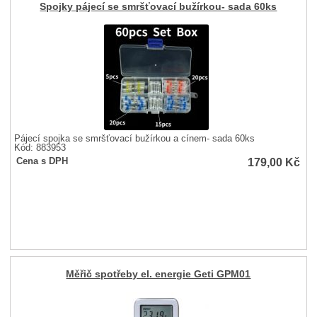
Spojky pájecí se smršťovací bužírkou- sada 60ks
Pájecí spojka se smršťovací bužírkou a cínem- sada 60ks
Kód: 883953
179,00
Kč
Cena s DPH
Měřič spotřeby el. energie Geti GPM01