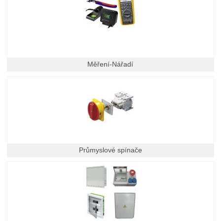
Měření-Nářadí
Průmyslové spínače