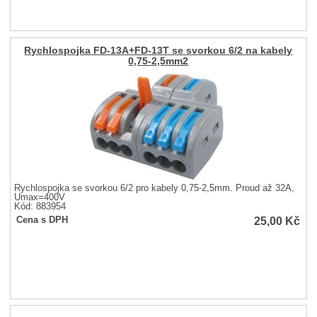
Rychlospojka FD-13A+FD-13T se svorkou 6/2 na kabely
0,75-2,5mm2
Rychlospojka se svorkou 6/2 pro kabely 0,75-2,5mm. Proud až 32A,
Umax=400V
Kód: 883954
25,00
Kč
Cena s DPH