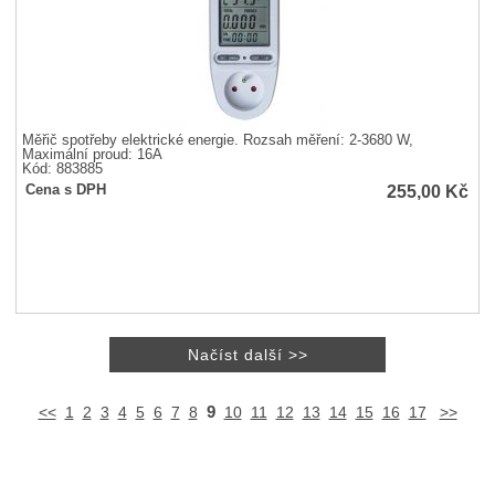
Měřič spotřeby elektrické energie. Rozsah měření: 2-3680 W,
Maximální proud: 16A
Kód: 883885
255,00
Kč
Cena s DPH
9
<<
1
2
3
4
5
6
7
8
10
11
12
13
14
15
16
17
>>