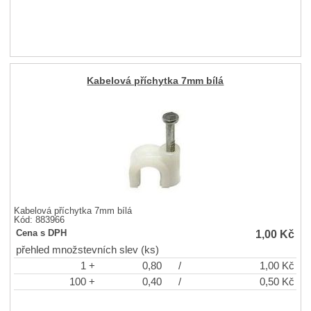
Kabelová příchytka 7mm bílá
Kabelová příchytka 7mm bílá
Kód: 883966
1,00
Kč
Cena s DPH
přehled množstevních slev (ks)
1 +
0,80
/
1,00
Kč
100 +
0,40
/
0,50
Kč