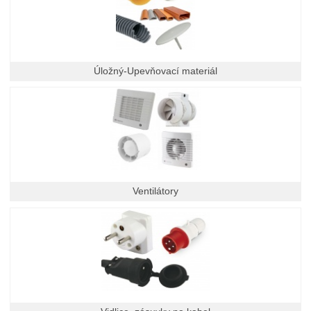
Úložný-Upevňovací materiál
Ventilátory