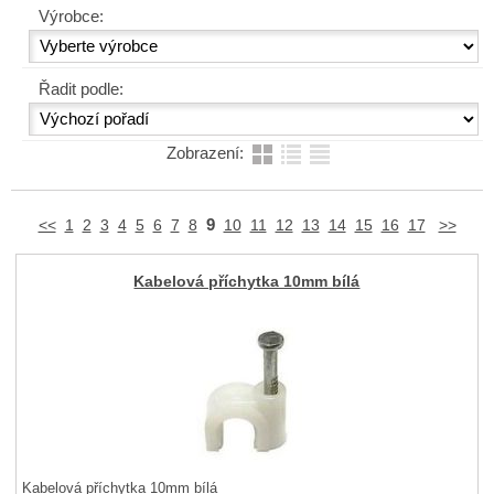
Výrobce:
Řadit podle:
Zobrazení:
9
<<
1
2
3
4
5
6
7
8
10
11
12
13
14
15
16
17
>>
Kabelová příchytka 10mm bílá
Kabelová příchytka 10mm bílá