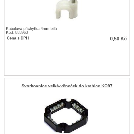
Kabelová příchytka 4mm bílá
Kód: 883963
0,50
Kč
Cena s DPH
Svorkovnice velká-věneček do krabice KO97