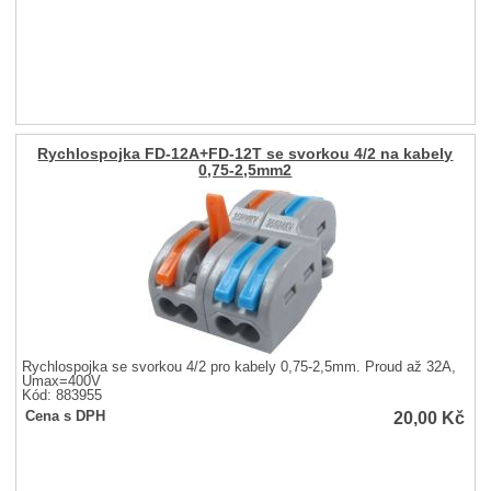
Rychlospojka FD-12A+FD-12T se svorkou 4/2 na kabely
0,75-2,5mm2
Rychlospojka se svorkou 4/2 pro kabely 0,75-2,5mm. Proud až 32A,
Umax=400V
Kód: 883955
20,00
Kč
Cena s DPH