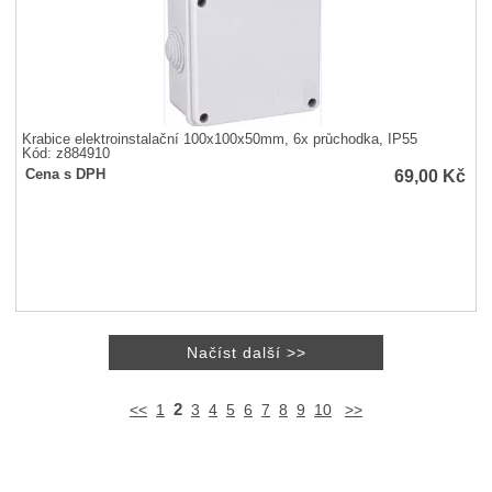
Krabice elektroinstalační 100x100x50mm, 6x průchodka, IP55
Kód: z884910
69,00
Kč
Cena s DPH
2
<<
1
3
4
5
6
7
8
9
10
>>