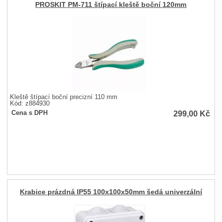
PROSKIT PM-711 štípací kleště boční 120mm
Kleště štípací boční precizní 110 mm
Kód: z884930
299,00
Kč
Cena s DPH
Krabice prázdná IP55 100x100x50mm šedá univerzální