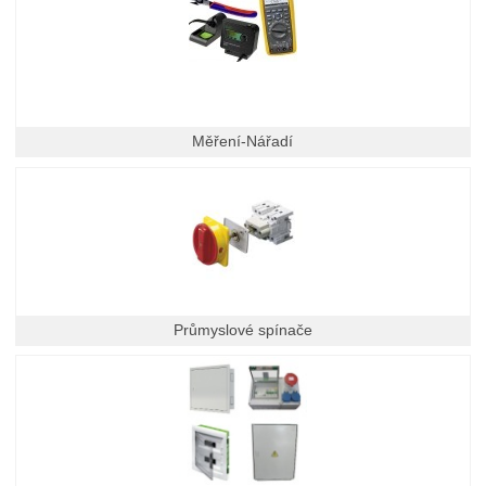
Měření-Nářadí
Průmyslové spínače