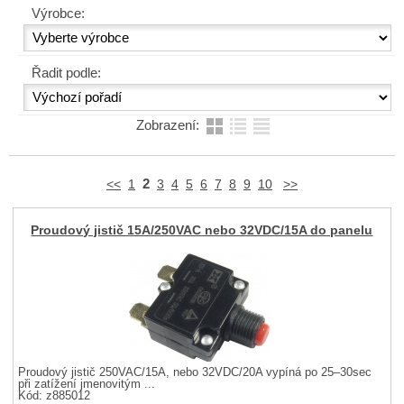
Výrobce:
Řadit podle:
Zobrazení:
2
<<
1
3
4
5
6
7
8
9
10
>>
Proudový jistič 15A/250VAC nebo 32VDC/15A do panelu
Proudový jistič 250VAC/15A, nebo 32VDC/20A vypíná po 25–30sec
při zatížení jmenovitým ...
Kód: z885012