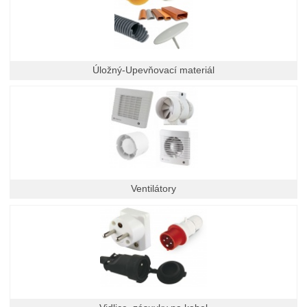
Úložný-Upevňovací materiál
Ventilátory