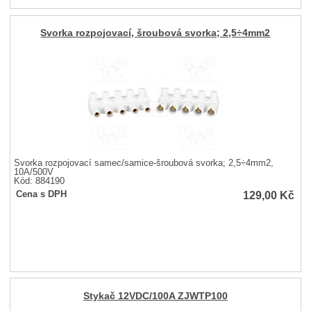
Svorka rozpojovací, šroubová svorka; 2,5÷4mm2
Svorka rozpojovací samec/samice-šroubová svorka; 2,5÷4mm2,
10A/500V
Kód: 884190
129,00
Kč
Cena s DPH
Stykač 12VDC/100A ZJWTP100