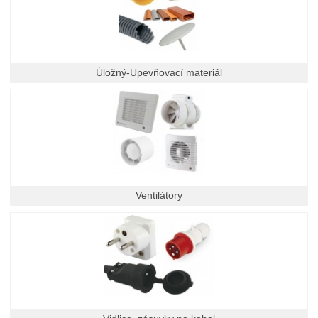
Úložný-Upevňovací materiál
Ventilátory