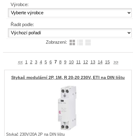
Výrobce:
Řadit podle:
Zobrazení:
7
<<
1
2
3
4
5
6
8
9
10
11
12
13
14
15
>>
Stykač modulární 2P, 1M, R 20-20 230V, ETI na DIN lištu
Stykač 230V/20A 2P na DIN lištu