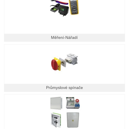
Měření-Nářadí
Průmyslové spínače