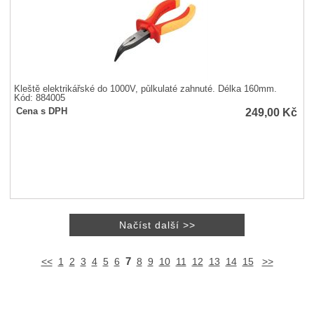
Kleště elektrikářské do 1000V, půlkulaté zahnuté. Délka 160mm.
Kód: 884005
249,00
Kč
Cena s DPH
7
<<
1
2
3
4
5
6
8
9
10
11
12
13
14
15
>>