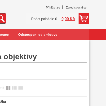
Přihlásit se
Zaregistrovat se
0,00 Kč
Počet položek: 0
rmace
Odstoupení od smlouvy
a objektivy
ní:
ožka