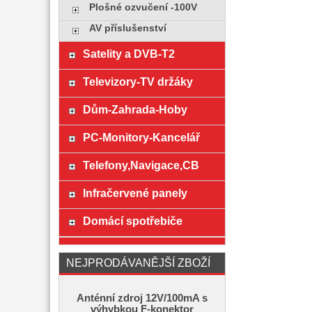
Plošné ozvučení -100V
AV příslušenství
Satelity a DVB-T2
Televizory-TV držáky
Dům-Zahrada-Hoby
PC-Monitory-Kancelář
Telefony,Navigace,CB
Infračervené panely
Domácí spotřebiče
NEJPRODÁVANĚJŠÍ ZBOŽÍ
Anténní zdroj 12V/100mA s
výhybkou F-konektor