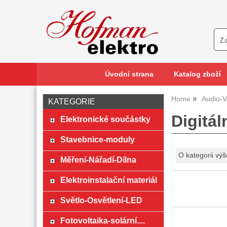
Úvodní strana
Katalog zboží
Home
Audio-V
KATEGORIE
Digitál
Elektronické součástky
Stavebnice-moduly
O kategorii výš
Měření-Nářadí-Dílna
Elektroinstalační materiál
Světlo-Osvětlení-LED
Fotovoltaika-solární....