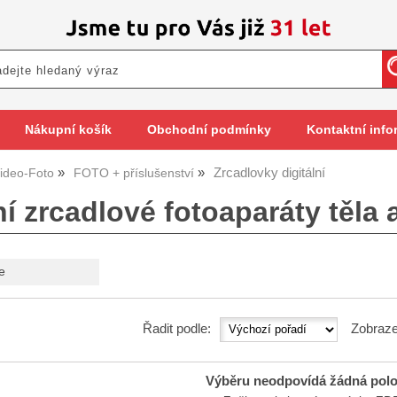
Nákupní košík
Obchodní podmínky
Kontaktní info
Zrcadlovky digitální
ideo-Foto
FOTO + příslušenství
ní zrcadlové fotoaparáty těla 
e
Řadit podle:
Zobraze
Výběru neodpovídá žádná pol