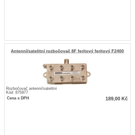
Antenní/satelitní rozbočovač 8F feritový feritový F2400
Rozbočovač antenní/satelitní
Kód: 875977
189,00
Kč
Cena s DPH