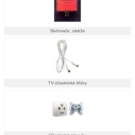
Slučovače, zádrže
TV účastnické šňůry