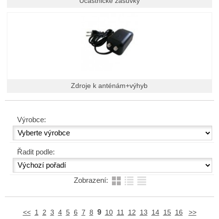
Účastnické zásuvky
Zdroje k anténám+výhyb
Výrobce:
Řadit podle:
Zobrazení:
9
<<
1
2
3
4
5
6
7
8
10
11
12
13
14
15
16
>>