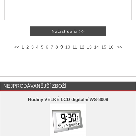
9
<<
1
2
3
4
5
6
7
8
10
11
12
13
14
15
16
>>
NEJPRODÁVANĚJŠÍ ZBOŽÍ
Hodiny VELKÉ LCD digitalní WS-8009