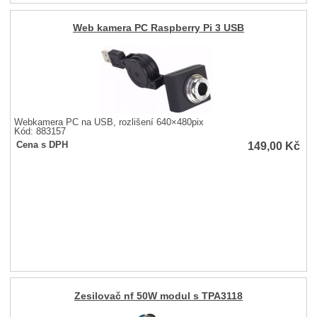
Web kamera PC Raspberry Pi 3 USB
Webkamera PC na USB, rozlišení 640×480pix
Kód: 883157
149,00
Kč
Cena s DPH
Zesilovač nf 50W modul s TPA3118