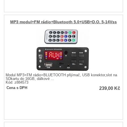
MP3 modul+FM rádio+Bluetooth 5.0+USB+D.O. 5-14Vss
Modul MP3+FM rádio+BLUETOOTH přijímač, USB konektor,slot na
SDkartu do 16GB, dálkové ...
Kód: z884573
239,00
Kč
Cena s DPH