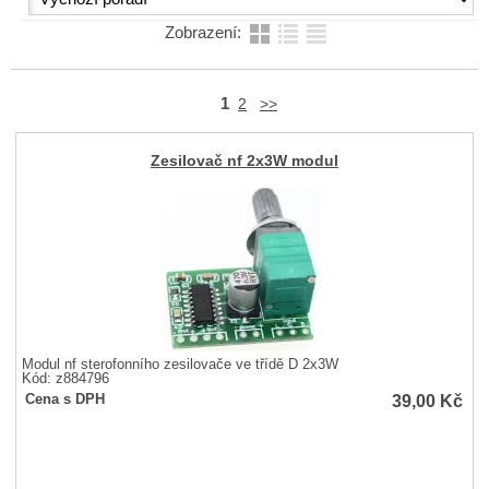
Zobrazení:
1
2
>>
Zesilovač nf 2x3W modul
Modul nf sterofonního zesilovače ve třídě D 2x3W
Kód: z884796
39,00
Kč
Cena s DPH