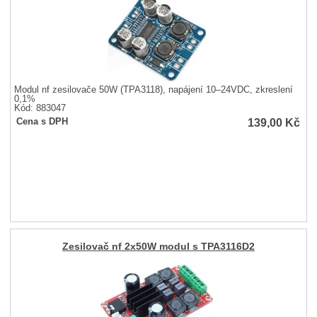
Modul nf zesilovače 50W (TPA3118), napájení 10–24VDC, zkreslení
0,1%
Kód: 883047
139,00
Kč
Cena s DPH
Zesilovač nf 2x50W modul s TPA3116D2