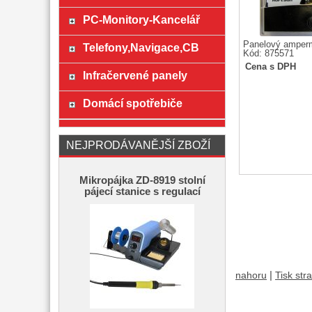
PC-Monitory-Kancelář
Panelový amperm
Telefony,Navigace,CB
Kód: 875571
Cena s DPH
Infračervené panely
Domácí spotřebiče
NEJPRODÁVANĚJŠÍ ZBOŽÍ
Mikropájka ZD-8919 stolní
pájecí stanice s regulací
|
nahoru
Tisk str