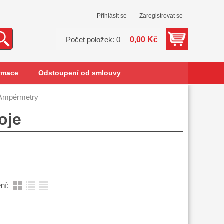
Přihlásit se
Zaregistrovat se
0,00 Kč
Počet položek: 0
rmace
Odstoupení od smlouvy
Ampérmetry
oje
ní: