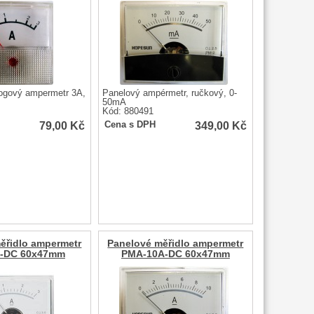
ogový ampermetr 3A,
Panelový ampérmetr, ručkový, 0-
50mA
Kód: 880491
79,00
Kč
349,00
Kč
Cena s DPH
ěřidlo ampermetr
Panelové měřidlo ampermetr
-DC 60x47mm
PMA-10A-DC 60x47mm