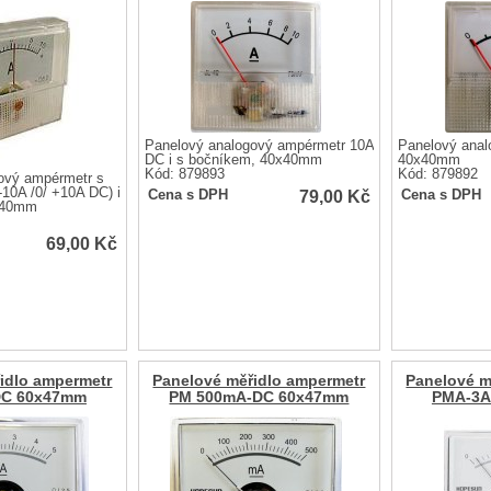
Panelový analogový ampérmetr 10A
Panelový anal
DC i s bočníkem, 40x40mm
40x40mm
Kód: 879893
Kód: 879892
ový ampérmetr s
-10A /0/ +10A DC) i
79,00
Kč
Cena s DPH
Cena s DPH
x40mm
69,00
Kč
idlo ampermetr
Panelové měřidlo ampermetr
Panelové m
DC 60x47mm
PM 500mA-DC 60x47mm
PMA-3A