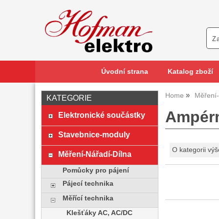
Úvodní strana
Katalog zboží
Home
Měření-
KATEGORIE
Ampérm
Elektronické součástky
Stavebnice-moduly
O kategorii výš
Měření-Nářadí-Dílna
Pomůcky pro pájení
Pájecí technika
Měřící technika
Klešťáky AC, AC/DC