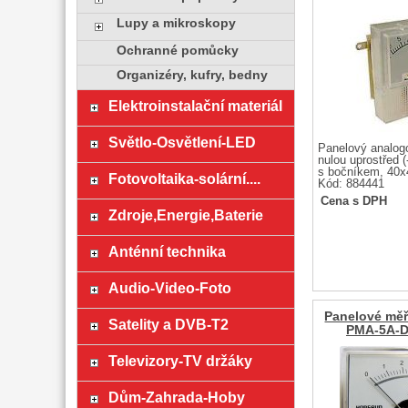
Lupy a mikroskopy
Ochranné pomůcky
Organizéry, kufry, bedny
Elektroinstalační materiál
Světlo-Osvětlení-LED
Panelový analog
nulou uprostřed (
s bočníkem, 40
Fotovoltaika-solární....
Kód: 884441
Cena s DPH
Zdroje,Energie,Baterie
Anténní technika
Audio-Video-Foto
Panelové měř
Satelity a DVB-T2
PMA-5A-
Televizory-TV držáky
Dům-Zahrada-Hoby