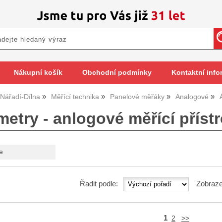
Nákupní košík
Obchodní podmínky
Kontaktní info
Nářadí-Dílna
Měřící technika
Panelové měřáky
Analogové
etry - anlogové měřící přístr
e
Řadit podle:
Zobraze
1
2
>>