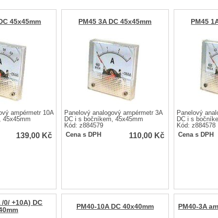
 DC 45x45mm
PM45 3A DC 45x45mm
PM45 1
ový ampérmetr 10A
Panelový analogový ampérmetr 3A
Panelový anal
m, 45x45mm
DC i s bočníkem, 45x45mm
DC i s boční
Kód: z884579
Kód: z884578
139,00
Kč
110,00
Kč
Cena s DPH
Cena s DPH
 /0/ +10A) DC
PM40-10A DC 40x40mm
PM40-3A am
x40mm