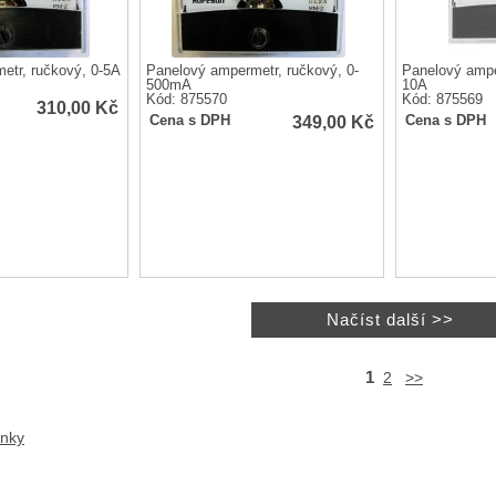
etr, ručkový, 0-5A
Panelový ampermetr, ručkový, 0-
Panelový ampe
500mA
10A
Kód: 875570
Kód: 875569
310,00
Kč
349,00
Kč
Cena s DPH
Cena s DPH
1
2
>>
anky