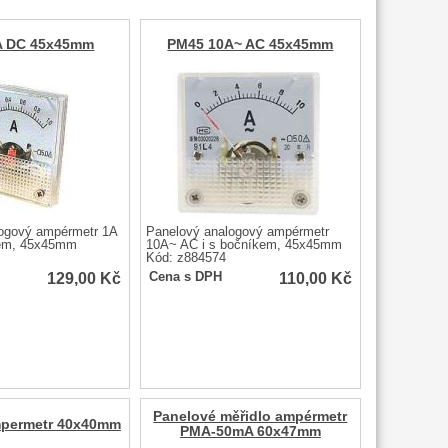
A DC 45x45mm
PM45 10A~ AC 45x45mm
ogový ampérmetr 1A
Panelový analogový ampérmetr
kem, 45x45mm
10A~ AC i s bočníkem, 45x45mm
Kód: z884574
129,00
Kč
110,00
Kč
Cena s DPH
Panelové měřidlo ampérmetr
permetr 40x40mm
PMA-50mA 60x47mm