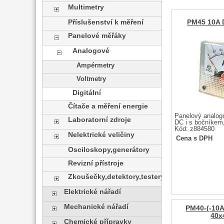
Multimetry
Příslušenství k měření
PM45 10A
Panelové měřáky
Analogové
Ampérmetry
Voltmetry
Digitální
Čítače a měření energie
Panelový analog
Laboratorní zdroje
DC i s bočníke
Kód: z884580
Nelektrické veličiny
Cena s DPH
Osciloskopy,generátory
Revizní přístroje
Zkoušečky,detektory,testery
Elektrické nářadí
Mechanické nářadí
PM40-(-10A
40
Chemické přípravky