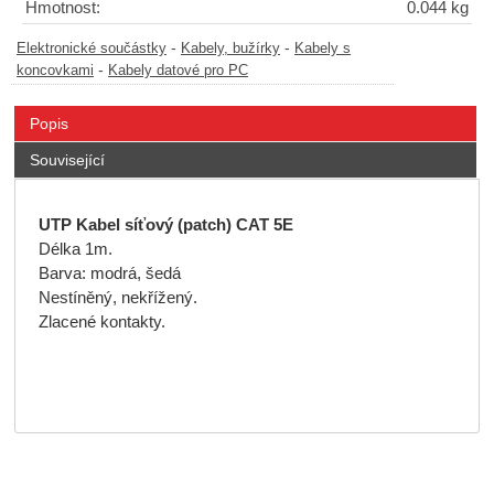
Hmotnost:
0.044 kg
-
-
Elektronické součástky
Kabely, bužírky
Kabely s
-
koncovkami
Kabely datové pro PC
Popis
Související
UTP Kabel síťový (patch) CAT 5E
Délka 1m.
Barva: modrá, šedá
Nestíněný, nekřížený.
Zlacené kontakty.