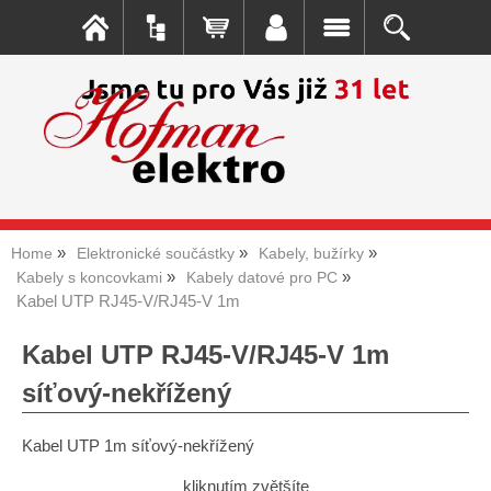
Home
Elektronické součástky
Kabely, bužírky
Kabely s koncovkami
Kabely datové pro PC
Kabel UTP RJ45-V/RJ45-V 1m
Kabel UTP RJ45-V/RJ45-V 1m
síťový-nekřížený
Kabel UTP 1m síťový-nekřížený
kliknutím zvětšíte