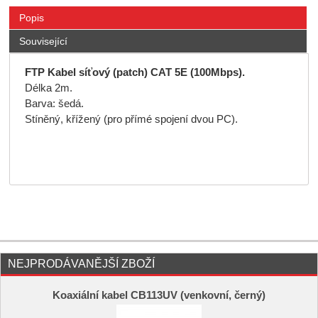
Popis
Související
FTP Kabel síťový (patch) CAT 5E (100Mbps).
Délka 2m.
Barva: šedá.
Stíněný, křížený (pro přímé spojení dvou PC).
NEJPRODÁVANĚJŠÍ ZBOŽÍ
Koaxiální kabel CB113UV (venkovní, černý)