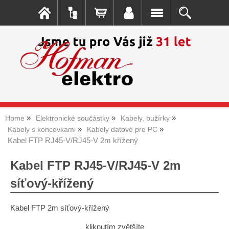
Home
Elektronické součástky
Kabely, bužírky
Kabely s koncovkami
Kabely datové pro PC
Kabel FTP RJ45-V/RJ45-V 2m křížený
Kabel FTP RJ45-V/RJ45-V 2m
síťový-křížený
Kabel FTP 2m síťový-křížený
kliknutím zvětšíte