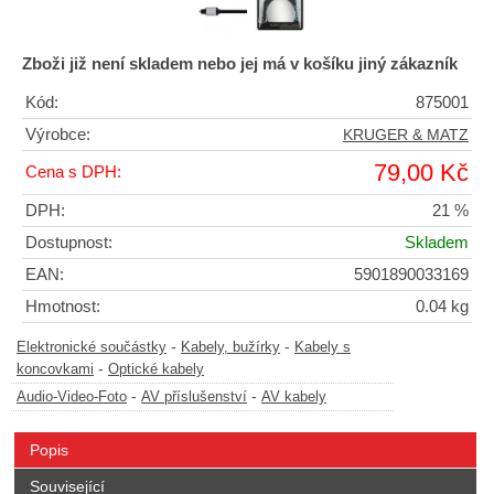
Zboži již není skladem nebo jej má v košíku jiný zákazník
Kód:
875001
Výrobce:
KRUGER & MATZ
79,00 Kč
Cena s DPH:
DPH:
21 %
Dostupnost:
Skladem
EAN:
5901890033169
Hmotnost:
0.04 kg
-
-
Elektronické součástky
Kabely, bužírky
Kabely s
-
koncovkami
Optické kabely
-
-
Audio-Video-Foto
AV příslušenství
AV kabely
Popis
Související