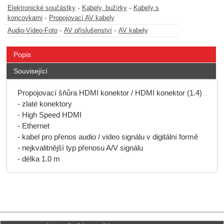
-
-
Elektronické součástky
Kabely, bužírky
Kabely s
-
koncovkami
Propojovací AV kabely
-
-
Audio-Video-Foto
AV příslušenství
AV kabely
Popis
Související
Propojovací šňůra HDMI konektor / HDMI konektor (1.4)
- zlaté konektory
- High Speed HDMI
- Ethernet
- kabel pro přenos audio / video signálu v digitální formě
- nejkvalitnější typ přenosu A/V signálu
- délka 1.0 m