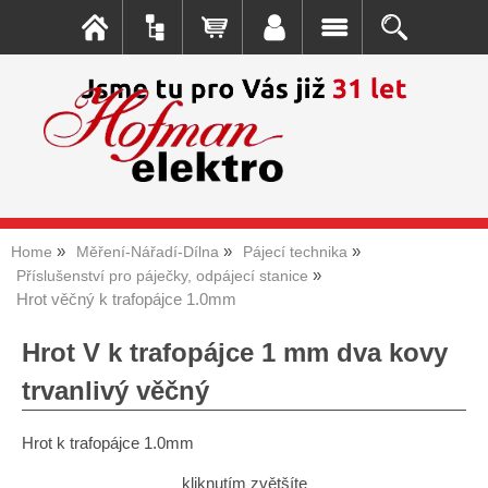
Home
Měření-Nářadí-Dílna
Pájecí technika
Příslušenství pro páječky, odpájecí stanice
Hrot věčný k trafopájce 1.0mm
Hrot V k trafopájce 1 mm dva kovy
trvanlivý věčný
Hrot k trafopájce 1.0mm
kliknutím zvětšíte