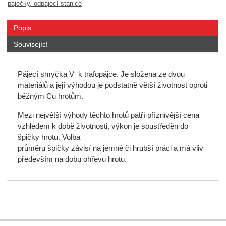
páječky, odpájecí stanice
Popis
Související
Pájecí smyčka V k trafopájce. Je složena ze dvou
materiálů a její výhodou je podstatně větší životnost oproti
běžným Cu hrotům.
Mezi největší výhody těchto hrotů patří příznivější cena
vzhledem k době životnosti, výkon je soustředěn do
špičky hrotu. Volba
průměru špičky závisí na jemné či hrubší práci a má vliv
především na dobu ohřevu hrotu.