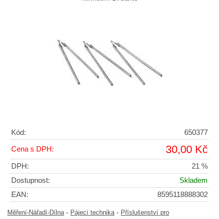
Kód:
650377
30,00 Kč
Cena s DPH:
DPH:
21 %
Dostupnost:
Skladem
EAN:
8595118888302
-
-
Měření-Nářadí-Dílna
Pájecí technika
Příslušenství pro