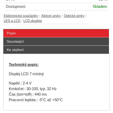
Dostupnost:
Skladem
-
-
-
Elektronické součástky
Aktivní prvky
Optické prvky
-
LED a LCD
LCD displeje
Popis
Související
Ke stažení
Technický popis:
Displej LCD 7 místný
Napětí : 2-4 V
Kmitočet : 30-100, typ. 32 Hz
Čas (ton+toff) : 440 ms
Pracovní teplota : -5°C až +50°C