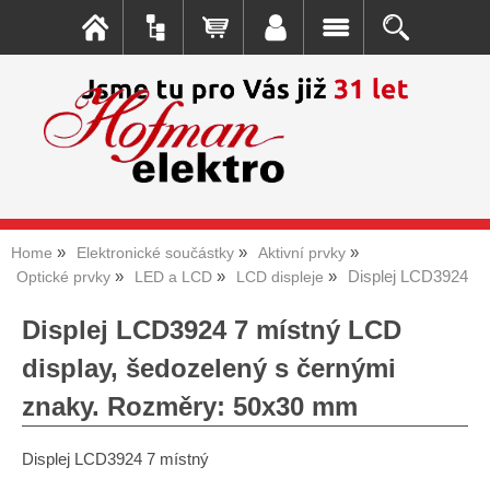
Home
Elektronické součástky
Aktivní prvky
Displej LCD3924
Optické prvky
LED a LCD
LCD displeje
Displej LCD3924 7 místný LCD
display, šedozelený s černými
znaky. Rozměry: 50x30 mm
Displej LCD3924 7 místný