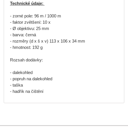
Technické údaje:
- zorné pole: 96 m / 1000 m
- faktor zvětšení: 10 x
- Ø objektivu: 25 mm
- barva: černá
- rozměry (d x š x v) 113 x 106 x 34 mm
- hmotnost: 192 g
Rozsah dodávky:
- dalekohled
- popruh na dalekohled
- taška
- hadřík na čištění