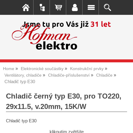
Home
Elektronické součástky
Konstrukční prvky
Ventilátory, chladiče
Chladiče-příslušenství
Chladiče
Chladič typ E30
Chladič černý typ E30, pro TO220,
29x11.5, v.20mm, 15K/W
Chladič typ E30
kliknutím zvětšíte