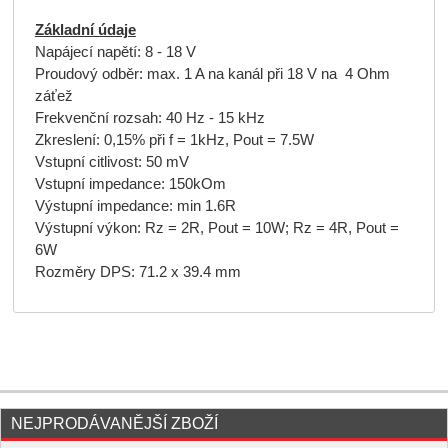
Základní údaje
Napájecí napětí: 8 - 18 V
Proudový odběr: max. 1 A na kanál při 18 V na 4 Ohm
záťež
Frekvenční rozsah: 40 Hz - 15 kHz
Zkreslení: 0,15% při f = 1kHz, Pout = 7.5W
Vstupní citlivost: 50 mV
Vstupní impedance: 150kOm
Výstupní impedance: min 1.6R
Výstupní výkon: Rz = 2R, Pout = 10W; Rz = 4R, Pout =
6W
Rozměry DPS: 71.2 x 39.4 mm
NEJPRODÁVANĚJŠÍ ZBOŽÍ