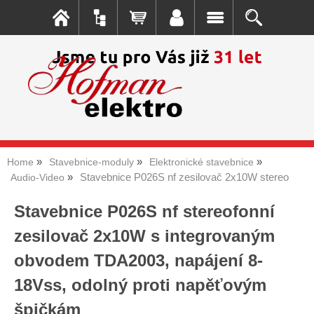
Home
Stavebnice-moduly
Elektronické stavebnice
Stavebnice P026S nf zesilovač 2x10W stereo
Audio-Video
Stavebnice P026S nf stereofonní
zesilovač 2x10W s integrovaným
obvodem TDA2003, napájení 8-
18Vss, odolný proti napěťovým
špičkám