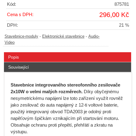
Kód:
875781
296,00 Kč
Cena s DPH:
DPH:
21 %
-
-
Stavebnice-moduly
Elektronické stavebnice
Audio-
Video
Popis
Související
Stavebnice integrovaného stereofonního zesilovače
2x10W o velmi malých rozměrech.
Díky obyčejnému
nesymetrickému napájení lze toto zařízení využít rovněž
jako zesilovač do auta napájený z 12-ti voltové baterie,
použitý integrovaný obvod TDA2003 je odolný proti
napěťovým špičkám vznikajícím při startování motoru.
Obsahuje ochranu proti přepětí, přehřátí a zkratu na
výstupu.