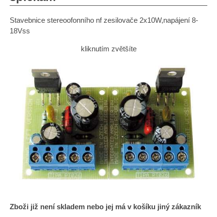
Stavebnice stereoofonního nf zesilovače 2x10W,napájení 8-
18Vss
kliknutím zvětšíte
Zboži již není skladem nebo jej má v košíku jiný zákazník