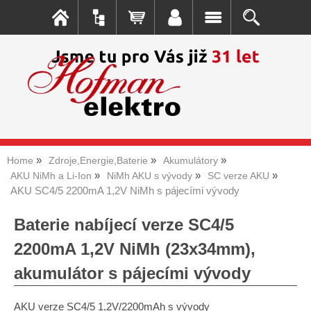
Home
Zdroje,Energie,Baterie
Akumulátory
AKU NiMh a Li-Ion
NiMh AKU s vývody
SC verze AKU
AKU SC4/5 2200mA 1,2V NiMh s pájecími vývody
Baterie nabíjecí verze SC4/5
2200mA 1,2V NiMh (23x34mm),
akumulátor s pájecími vývody
AKU verze SC4/5 1,2V/2200mAh s vývody