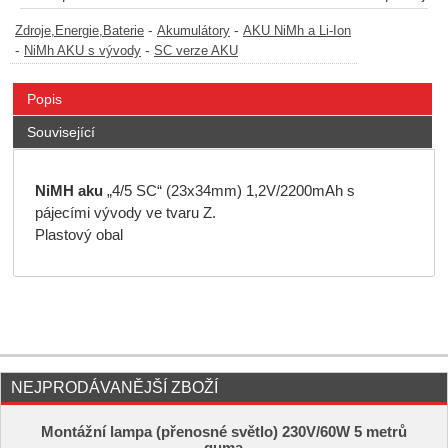
-
-
Zdroje,Energie,Baterie
Akumulátory
AKU NiMh a Li-Ion
-
-
NiMh AKU s vývody
SC verze AKU
Popis
Související
NiMH aku
„4/5 SC“ (23x34mm) 1,2V/2200mAh s
pájecími vývody ve tvaru Z.
Plastový obal
NEJPRODÁVANĚJŠÍ ZBOŽÍ
Montážní lampa (přenosné světlo) 230V/60W 5 metrů