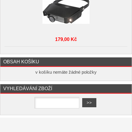
179,00 Kč
OBSAH KOŠÍKU
v košíku nemáte žádné položky
VYHLEDÁVÁNÍ ZBOŽÍ
Copyright ©
,
provozováno na
www.elektro-hofman.cz
systému
a
Shop5.cz
tvorba e-shopu
pronájem e-shopu