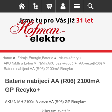
Home
Zdroje,Energie,Baterie
Akumulátory
AKU NiMh a Li-Ion
NiMh AKU bez vývodů
AA verze(R06)
Baterie nabíjecí AA (R06) 2100mA Recyko
Baterie nabíjecí AA (R06) 2100mA
GP Recyko+
AKU NiMH 2100mA verze AA (R06) GP Recyko+
kliknutím zvětšíte