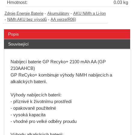
Hmotnost:
0.03 kg
-
-
Zdroje,Energie,Baterie
Akumulátory
AKU NiMh a Li-Ion
-
-
NiMh AKU bez vývodů
AA verze(R06)
Popis
Související
Nabíjecí baterie GP Recyko+ 2100 mAh AA (GP
210AAHCB)
GP ReCyko+ kombinuje výhody NiMH nabíjecích a
alkalických baterií.
Výhody nabíjecích baterií:
- příznivé k životnímu prostředí
- opakovaně použitelné
- vysoká kapacita
- vhodné pro velké odběry proudu
Výhody alkalických baterií: