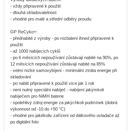
- vždy připravené k použití
- dlouhá skladovatelnost
- vhodné pro malé a střední odběry proudu
GP ReCyko+:
- přednabité z výroby - po rozbalení ihned připravené k
použití
- až 1000 nabíjecích cyklů
- po 6 měsících nepoužívání zůstávají nabité na 90%, po
12 měsících nepoužívání zůstávají nabité na 85%
- velmi nízké samovybíjení - minimální ztráta energie při
skladování
- po nabití připravené k použití více jak 1 rok
- není nutný speciální nabíječ - nabíjení jakýmkoli
nabíječem pro NiMH baterie
- spolehlivý zdroj energie za jakýchkoli podmínek (dobrá
výkonnost od -10 do +50 °C)
- vhodné pro jakékoliv zařízení od dálkového ovladače až
po digitální foto