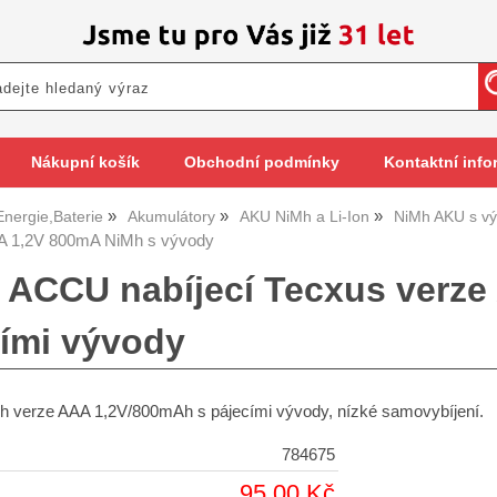
Nákupní košík
Obchodní podmínky
Kontaktní info
Energie,Baterie
Akumulátory
AKU NiMh a Li-Ion
NiMh AKU s v
A 1,2V 800mA NiMh s vývody
e ACCU nabíjecí Tecxus verz
cími vývody
h verze AAA 1,2V/800mAh s pájecími vývody, nízké samovybíjení.
784675
95,00 Kč