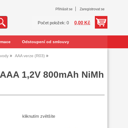
Přihlásit se
Zaregistrovat se
0,00 Kč
Počet položek: 0
rmace
Odstoupení od smlouvy
ývody
AAA verze (R03)
e AAA 1,2V 800mAh NiMh
kliknutím zvětšíte