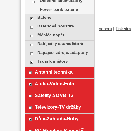
Olověné akumulátory
Power bank baterie
Baterie
Bateriová pouzdra
|
nahoru
Tisk str
Měniče napětí
Nabíječky akumulátorů
Napájecí zdroje, adaptéry
Transformátory
Anténní technika
Audio-Video-Foto
Satelity a DVB-T2
Televizory-TV držáky
Dům-Zahrada-Hoby
PC-Monitory-Kancelář