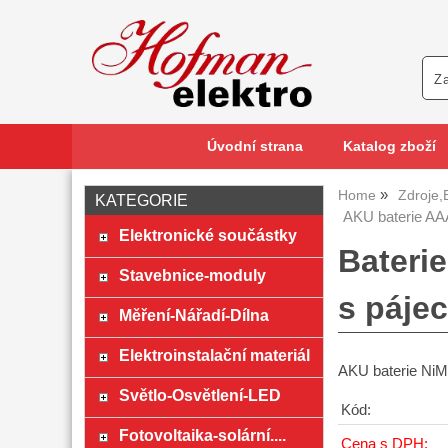
Úvodní strana
Katalog zboží
Home
Zdroje,
KATEGORIE
AKU baterie AA
Elektronické součástky
Bateri
Stavebnice-moduly
s páje
Měření-Nářadí-Dílna
Elektroinstalační materiál
AKU baterie NiM
Světlo-Osvětlení-LED
Kód:
Fotovoltaika-solární....
Cena s DPH: