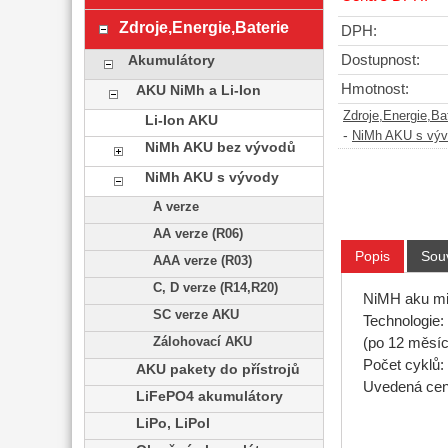
Zdroje,Energie,Baterie
DPH:
Dostupnost:
Akumulátory
Hmotnost:
AKU NiMh a Li-Ion
Zdroje,Energie,Ba
Li-Ion AKU
-
NiMh AKU s vý
NiMh AKU bez vývodů
NiMh AKU s vývody
A verze
AA verze (R06)
Popis
Souv
AAA verze (R03)
C, D verze (R14,R20)
NiMH aku mi
SC verze AKU
Technologie:
Zálohovací AKU
(po 12 měsíc
Počet cyklů:
AKU pakety do přístrojů
Uvedená cena
LiFePO4 akumulátory
LiPo, LiPol