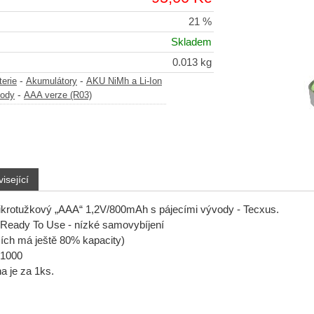
21 %
Skladem
0.013 kg
-
-
terie
Akumulátory
AKU NiMh a Li-Ion
-
vody
AAA verze (R03)
isející
krotužkový „AAA“ 1,2V/800mAh s pájecími vývody - Tecxus.
 Ready To Use - nízké samovybíjení
ích má ještě 80% kapacity)
 1000
 je za 1ks.