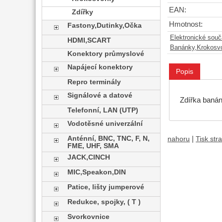
EAN:
Zdířky
Hmotnost:
Fastony,Dutinky,Očka
Elektronické sou
HDMI,SCART
Banánky,Krokosvo
Konektory průmyslové
Napájecí konektory
Popis
Repro terminály
Signálové a datové
Zdířka banán
Telefonní, LAN (UTP)
Vodotěsné univerzální
|
Anténní, BNC, TNC, F, N,
nahoru
Tisk str
FME, UHF, SMA
JACK,CINCH
MIC,Speakon,DIN
Patice, lišty jumperové
Redukce, spojky, ( T )
Svorkovnice