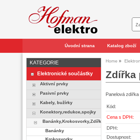
Úvodní strana
Katalog zboží
Home
Elektro
KATEGORIE
Zdířka
Elektronické součástky
Aktivní prvky
Pasivní prvky
Panelová zdířka
Kabely, bužírky
Kód:
Konektory,redukce,spojky
Cena s DPH:
Banánky,Krokosvorky,Zdířky
DPH:
Banánky
Dostupnost:
Krokosvorky