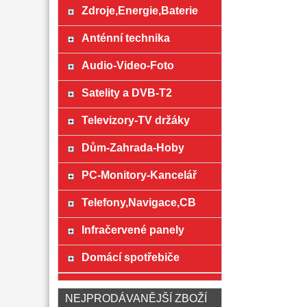
Zdroje,Energie,Baterie
Anténní technika
Audio-Video-Foto
Satelity a DVB-T2
Televizory-TV držáky
Dům-Zahrada-Hoby
PC-Monitory-Kancelář
Telefony,Navigace,CB
Infračervené panely
Domácí spotřebiče
NEJPRODÁVANĚJŠÍ ZBOŽÍ