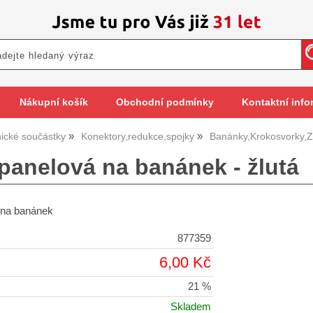
Nákupní košík
Obchodní podmínky
Kontaktní info
nické součástky
Konektory,redukce,spojky
Banánky,Krokosvorky,Z
 panelová na banánek - žlutá
 na banánek
877359
6,00 Kč
21 %
Skladem