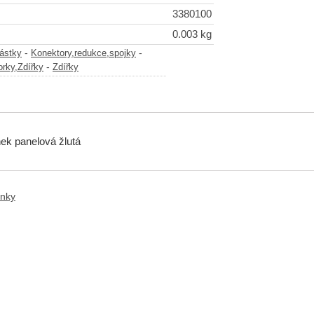
3380100
0.003 kg
-
-
částky
Konektory,redukce,spojky
-
rky,Zdířky
Zdířky
ek panelová žlutá
anky