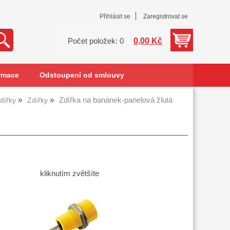
Přihlásit se
Zaregistrovat se
0,00 Kč
Počet položek: 0
rmace
Odstoupení od smlouvy
Zdířka na banánek-panelová žlutá
dířky
Zdířky
kliknutím zvětšíte