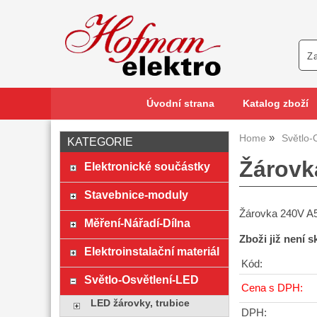
Úvodní strana
Katalog zboží
Home
Světlo-
KATEGORIE
Žárovk
Elektronické součástky
Stavebnice-moduly
Žárovka 240V A5
Měření-Nářadí-Dílna
Zboži již není 
Elektroinstalační materiál
Kód:
Světlo-Osvětlení-LED
Cena s DPH:
LED žárovky, trubice
DPH: