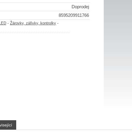
Doprodej
8595209911766
-
-
-LED
Žárovky, zářivky, kontrolky
isející