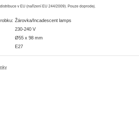
distribuce v EU (nařízení EU 244/2009). Pouze doprodej.
ýrobku:
Žárovka/Incadescent lamps
230-240 V
Ø55 x 98 mm
E27
anky