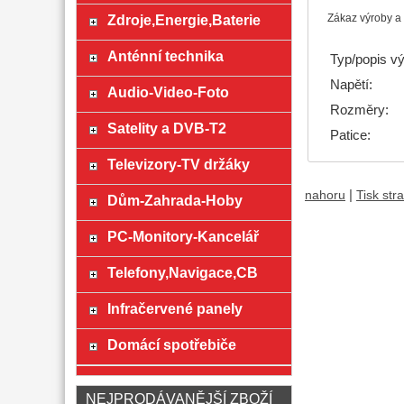
Zdroje,Energie,Baterie
Zákaz výroby a 
Anténní technika
Typ/popis v
Napětí:
Audio-Video-Foto
Rozměry:
Satelity a DVB-T2
Patice:
Televizory-TV držáky
|
nahoru
Tisk str
Dům-Zahrada-Hoby
PC-Monitory-Kancelář
Telefony,Navigace,CB
Infračervené panely
Domácí spotřebiče
NEJPRODÁVANĚJŠÍ ZBOŽÍ