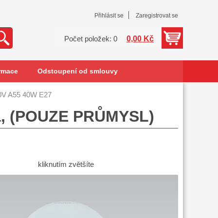
Přihlásit se
Zaregistrovat se
0,00 Kč
Počet položek: 0
rmace
Odstoupení od smlouvy
0V A55 40W E27
ká, (POUZE PRŮMYSL)
kliknutím zvětšíte