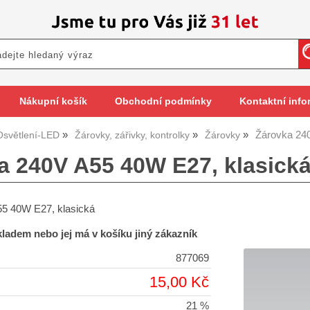
Nákupní košík
Obchodní podmínky
Kontaktní info
Žárovka 24
Osvětlení-LED
Žárovky, zářivky, kontrolky
Žárovky
a 240V A55 40W E27, klasic
5 40W E27, klasická
skladem nebo jej má v košíku jiný zákazník
877069
15,00 Kč
21 %