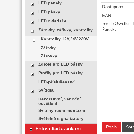
LED panely
Dostupnost:
LED pásky
EAN:
LED ovladače
Světlo-Osvětlení
Žárovky
Žárovky, zářivky, kontrolky
Kontrolky 12V,24V,230V
Zářivky
Žárovky
Zdroje pro LED pásky
Profily pro LED pásky
LED-příslušenství
Svítidla
Dekorativní, Vánoční
osvětlení
Svítilny ruční,montážní
Světelné signalizátory
Popis
Souv
Fotovoltaika-solární....