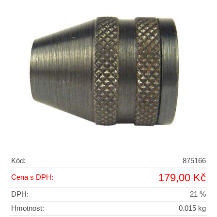
Kód:
875166
179,00 Kč
Cena s DPH:
DPH:
21 %
Hmotnost:
0.015 kg