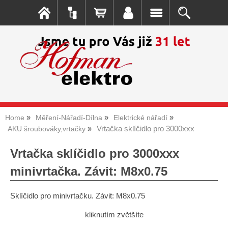
Home
Měření-Nářadí-Dílna
Elektrické nářadí
Vrtačka sklíčidlo pro 3000xxx
AKU šroubováky,vrtačky
Vrtačka sklíčidlo pro 3000xxx
minivrtačka. Závit: M8x0.75
Sklíčidlo pro minivrtačku. Závit: M8x0.75
kliknutím zvětšíte