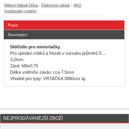
-
-
Měření-Nářadí-Dílna
Elektrické nářadí
AKU
šroubováky,vrtačky
Popis
Související
Sklíčidlo pro minivrtačky.
Pro upínání vrtáků a frézek v rozsahu průměrů 0 ...
3,2mm.
Závit: M8x0.75
Délka vnitřního závitu: cca 7.5mm
Vhodné pro typy: VRTAČKA 3000xxx aj.
NEJPRODÁVANĚJŠÍ ZBOŽÍ