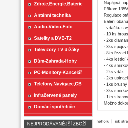
Napájecí nap
Zdroje,Energie,Baterie
Příkon: 135
Anténní technika
Regulace otá
Balení obahu
Audio-Video-Foto
- vrtačku s 
- 10 ks brou
Satelity a DVB-T2
- 2ks diaman
- 3ks spojova
Televizory-TV držáky
- 8ks řezací
- 4ks leštící
Dům-Zahrada-Hoby
- 4ks smirko
- 2ks vrták
PC-Monitory-Kancelář
- 2ks upínac
Telefony,Navigace,CB
- 1ks brusn
- 3ks smirko
Infračervené panely
- 1ks stranov
Možno dokoup
Domácí spotřebiče
|
nahoru
Tisk str
NEJPRODÁVANĚJŠÍ ZBOŽÍ