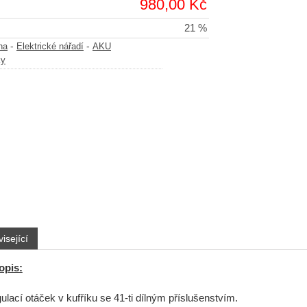
980,00 Kč
21 %
-
-
na
Elektrické nářadí
AKU
ky
isející
opis:
ulací otáček v kufříku se 41-ti dílným příslušenstvím.