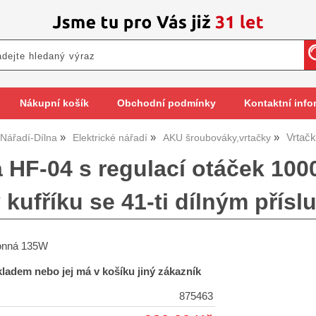
Nákupní košík
Obchodní podmínky
Kontaktní info
Vrtač
Nářadí-Dílna
Elektrické nářadí
AKU šroubováky,vrtačky
 HF-04 s regulací otáček 1000
kufříku se 41-ti dílným přís
konná 135W
skladem nebo jej má v košíku jiný zákazník
875463