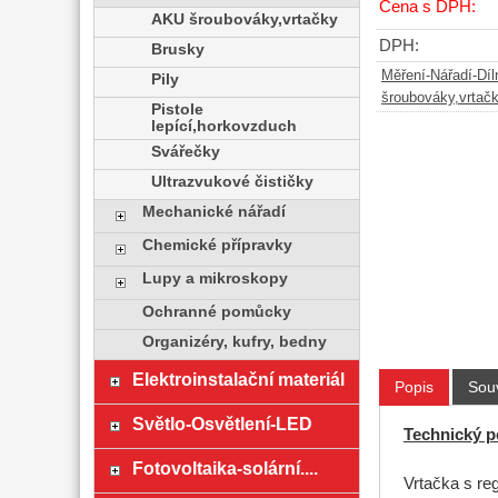
Cena s DPH:
AKU šroubováky,vrtačky
DPH:
Brusky
Měření-Nářadí-Díl
Pily
šroubováky,vrtač
Pistole
lepící,horkovzduch
Svářečky
Ultrazvukové čističky
Mechanické nářadí
Chemické přípravky
Lupy a mikroskopy
Ochranné pomůcky
Organizéry, kufry, bedny
Elektroinstalační materiál
Popis
Souv
Světlo-Osvětlení-LED
Technický p
Fotovoltaika-solární....
Vrtačka s reg