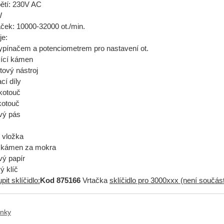
ětí: 230V AC
W
ček: 10000-32000 ot./min.
je:
vypínačem a potenciometrem pro nastavení ot.
sící kámen
tový nástroj
cí díly
 kotouč
 kotouč
vý pás
í vložka
ý kámen za mokra
vý papír
ý klíč
it sklíčidlo:
Kod
875166
Vrtačka
sklíčidlo pro 3000xxx (není součás
anky