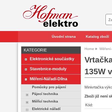
Úvodní strana
Katalog zboží
Home
Měření-
KATEGORIE
Vrtačka
Elektronické součástky
Stavebnice-moduly
135W v 
Měření-Nářadí-Dílna
Minivrtačka vý
Pomůcky pro pájení
Pájecí technika
Zboži již není 
Měřící technika
Kód:
Elektrické nářadí