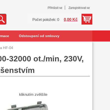
Přihlásit se
Zaregistrovat se
0,00 Kč
Počet položek: 0
rmace
Odstoupení od smlouvy
ka HF-04
0-32000 ot./min, 230V,
lušenstvím
kliknutím zvětšíte