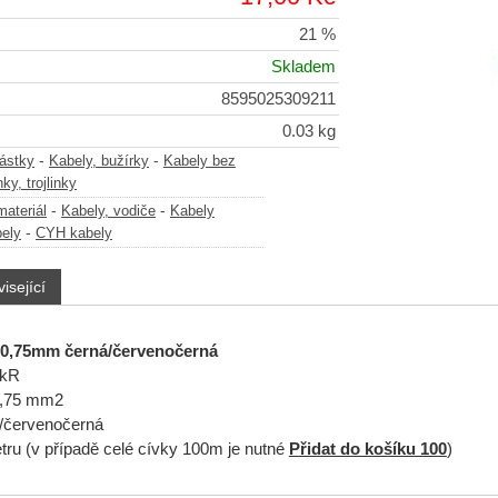
21 %
Skladem
8595025309211
0.03 kg
-
-
částky
Kabely, bužírky
Kabely bez
nky, trojlinky
-
-
materiál
Kabely, vodiče
Kabely
-
ely
CYH kabely
isející
x0,75mm černá/červenočerná
BkR
0,75 mm2
á/červenočerná
tru (v případě celé cívky 100m je nutné
Přidat do košíku 100
)