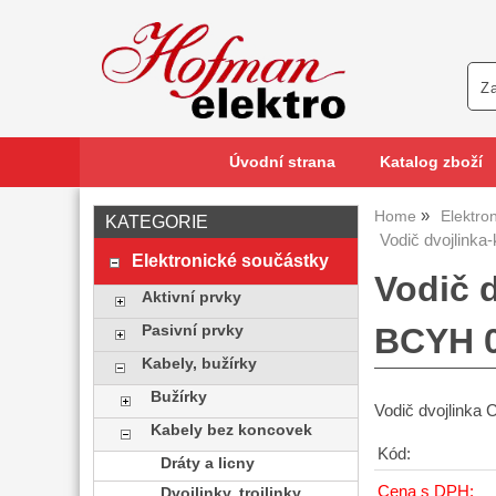
Úvodní strana
Katalog zboží
Home
Elektro
KATEGORIE
Vodič dvojlinka
Elektronické součástky
Vodič 
Aktivní prvky
BCYH 
Pasivní prvky
Kabely, bužírky
Bužírky
Vodič dvojlinka
Kabely bez koncovek
Kód:
Dráty a licny
Cena s DPH:
Dvojlinky, trojlinky