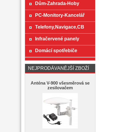
Dům-Zahrada-Hoby
PC-Monitory-Kancelář
Telefony,Navigace,CB
Infračervené panely
Domácí spotřebiče
NEJPRODÁVANĚJŠÍ ZBOŽÍ
Anténa V-900 všesměrová se
zesilovačem