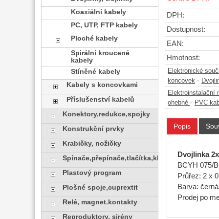
Koaxiální kabely
DPH:
PC, UTP, FTP kabely
Dostupnost:
Ploché kabely
EAN:
Spirální kroucené
Hmotnost:
kabely
Elektronické sou
Stíněné kabely
-
koncovek
Dvojli
Kabely s koncovkami
Elektroinstalační 
Příslušenství kabelů
-
ohebné
PVC kab
Konektory,redukce,spojky
Popis
Souv
Konstrukční prvky
Krabičky, nožičky
Dvojlinka 2
Spínače,přepínače,tlačítka,klávesy
BCYH 075/
Plastový program
Průřez: 2 x 
Barva: čern
Plošné spoje,cuprextit
Prodej po me
Relé, magnet.kontakty
Reproduktory, sirény