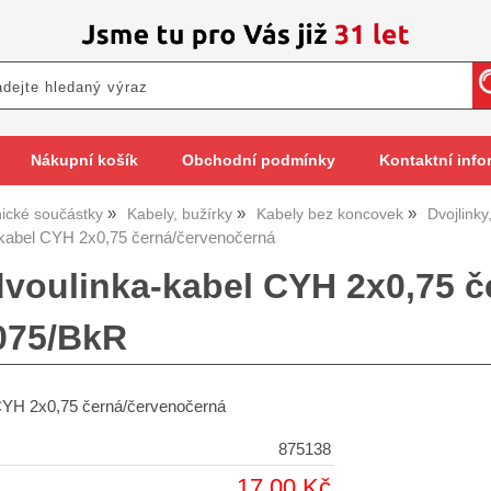
Nákupní košík
Obchodní podmínky
Kontaktní info
nické součástky
Kabely, bužírky
Kabely bez koncovek
Dvojlinky,
-kabel CYH 2x0,75 černá/červenočerná
dvoulinka-kabel CYH 2x0,75 
075/BkR
 CYH 2x0,75 černá/červenočerná
875138
17,00 Kč