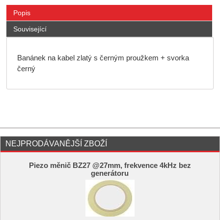
Popis
Související
Banánek na kabel zlatý s černým proužkem
+ svorka
černý
NEJPRODÁVANĚJŠÍ ZBOŽÍ
Piezo měnič BZ27 @27mm, frekvence 4kHz bez
generátoru