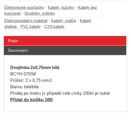
-
-
Elektronické součástky
Kabely, bužírky
Kabely bez
-
koncovek
Dvojlinky, trojlinky
-
-
Elektroinstalační materiál
Kabely, vodiče
Kabely
-
-
ohebné
PVC kabely
CYH kabely
Popis
Související
Dvojlinka 2x0,75mm bílá
BCYH 075/W
Průřez: 2 x 0,75 mm2
Barva: bílá/bílá
Prodej po metru (v případě celé cívky 100m je nutné
Přidat do košíku 100
)