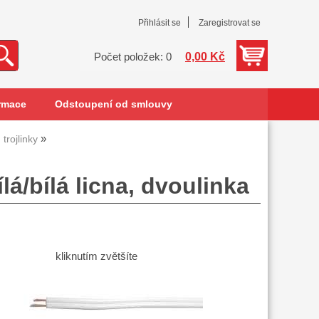
Přihlásit se
Zaregistrovat se
0,00 Kč
Počet položek: 0
rmace
Odstoupení od smlouvy
 trojlinky
á/bílá licna, dvoulinka
kliknutím zvětšíte