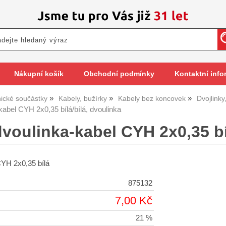
Nákupní košík
Obchodní podmínky
Kontaktní info
nické součástky
Kabely, bužírky
Kabely bez koncovek
Dvojlinky,
kabel CYH 2x0,35 bílá/bílá, dvoulinka
voulinka-kabel CYH 2x0,35 bíl
CYH 2x0,35 bílá
875132
7,00 Kč
21 %