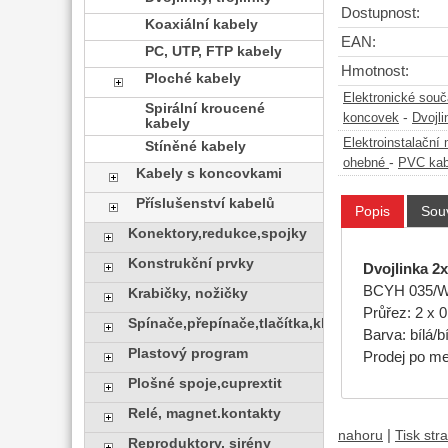
Dostupnost:
Koaxiální kabely
EAN:
PC, UTP, FTP kabely
Hmotnost:
Ploché kabely
Elektronické sou
Spirální kroucené
-
koncovek
Dvojli
kabely
Elektroinstalační 
Stíněné kabely
-
ohebné
PVC kab
Kabely s koncovkami
Příslušenství kabelů
Popis
Souv
Konektory,redukce,spojky
Konstrukční prvky
Dvojlinka 2
BCYH 035/
Krabičky, nožičky
Průřez: 2 x 
Spínače,přepínače,tlačítka,klávesy
Barva: bílá/bí
Plastový program
Prodej po me
Plošné spoje,cuprextit
Relé, magnet.kontakty
|
nahoru
Tisk str
Reproduktory, sirény