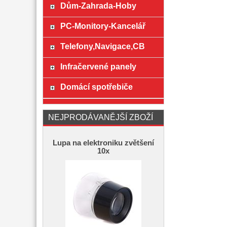
Dům-Zahrada-Hoby
PC-Monitory-Kancelář
Telefony,Navigace,CB
Infračervené panely
Domácí spotřebiče
NEJPRODÁVANĚJŠÍ ZBOŽÍ
Lupa na elektroniku zvětšení
10x