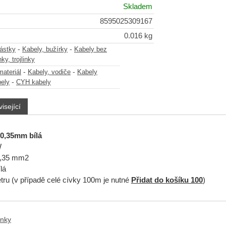
Skladem
8595025309167
0.016 kg
-
-
částky
Kabely, bužírky
Kabely bez
nky, trojlinky
-
-
materiál
Kabely, vodiče
Kabely
-
ely
CYH kabely
isející
x0,35mm bílá
W
0,35 mm2
lá
tru (v případě celé cívky 100m je nutné
Přidat do košíku 100
)
anky