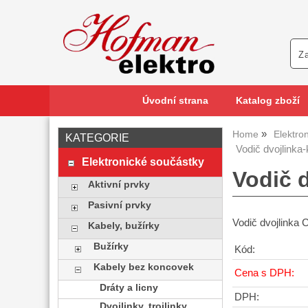
Úvodní strana
Katalog zboží
Home
Elektro
KATEGORIE
Vodič dvojlinka-
Elektronické součástky
Vodič d
Aktivní prvky
Pasivní prvky
Vodič dvojlinka 
Kabely, bužírky
Bužírky
Kód:
Kabely bez koncovek
Cena s DPH:
Dráty a licny
DPH:
Dvojlinky, trojlinky