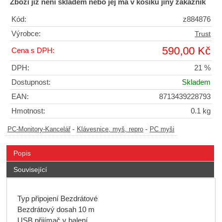
Zboži již není skladem nebo jej má v košíku jiný zákazník
Kód:
z884876
Výrobce:
Trust
590,00 Kč
Cena s DPH:
DPH:
21 %
Dostupnost:
Skladem
EAN:
8713439228793
Hmotnost:
0.1 kg
-
-
PC-Monitory-Kancelář
Klávesnice, myš, repro
PC myši
Popis
Související
Typ připojení Bezdrátové
Bezdrátový dosah 10 m
USB přijímač v balení