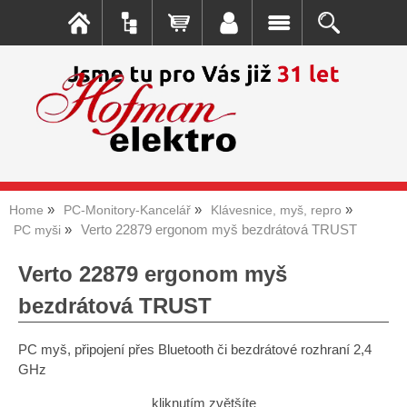
Home
PC-Monitory-Kancelář
Klávesnice, myš, repro
Verto 22879 ergonom myš bezdrátová TRUST
PC myši
Verto 22879 ergonom myš
bezdrátová TRUST
PC myš, připojení přes Bluetooth či bezdrátové rozhraní 2,4
GHz
kliknutím zvětšíte