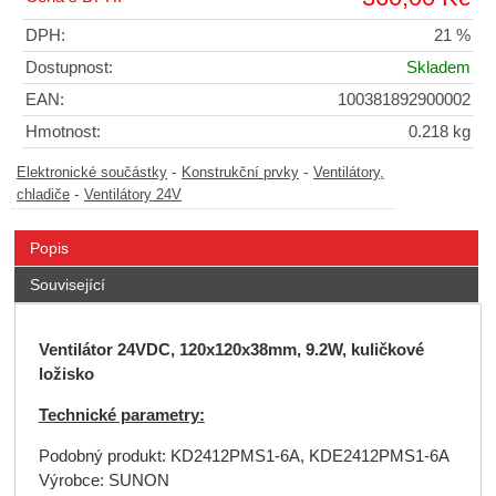
DPH:
21 %
Dostupnost:
Skladem
EAN:
100381892900002
Hmotnost:
0.218 kg
-
-
Elektronické součástky
Konstrukční prvky
Ventilátory,
-
chladiče
Ventilátory 24V
Popis
Související
Ventilátor 24VDC, 120x120x38mm, 9.2W, kuličkové
ložisko
Technické parametry:
Podobný produkt: KD2412PMS1-6A, KDE2412PMS1-6A
Výrobce: SUNON