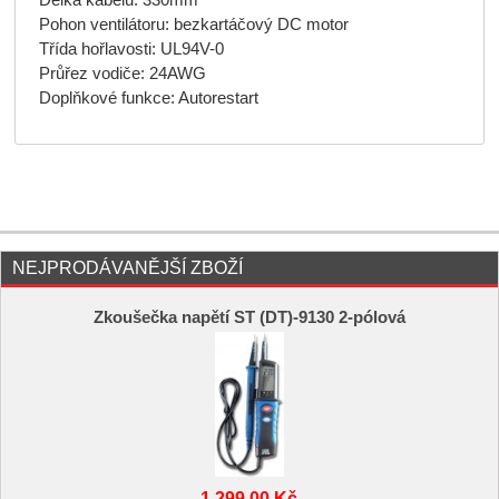
Pohon ventilátoru: bezkartáčový DC motor
Třída hořlavosti: UL94V-0
Průřez vodiče: 24AWG
Doplňkové funkce: Autorestart
NEJPRODÁVANĚJŠÍ ZBOŽÍ
Zkoušečka napětí ST (DT)-9130 2-pólová
1 299,00 Kč