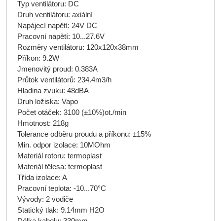
Typ ventilátoru: DC
Druh ventilátoru: axiální
Napájecí napětí: 24V DC
Pracovní napětí: 10...27.6V
Rozměry ventilátoru: 120x120x38mm
Příkon: 9.2W
Jmenovitý proud: 0.383A
Průtok ventilátorů: 234.4m3/h
Hladina zvuku: 48dBA
Druh ložiska: Vapo
Počet otáček: 3100 (±10%)ot./min
Hmotnost: 218g
Tolerance odběru proudu a příkonu: ±15%
Min. odpor izolace: 10MOhm
Materiál rotoru: termoplast
Materiál tělesa: termoplast
Třída izolace: A
Pracovní teplota: -10...70°C
Vývody: 2 vodiče
Statický tlak: 9.14mm H2O
Délka kabelu: 330mm