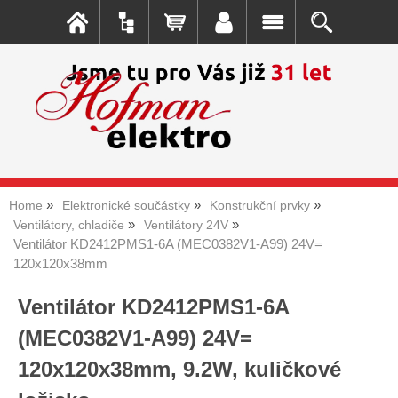
Home
Elektronické součástky
Konstrukční prvky
Ventilátory, chladiče
Ventilátory 24V
Ventilátor KD2412PMS1-6A (MEC0382V1-A99) 24V=
120x120x38mm
Ventilátor KD2412PMS1-6A
(MEC0382V1-A99) 24V=
120x120x38mm, 9.2W, kuličkové