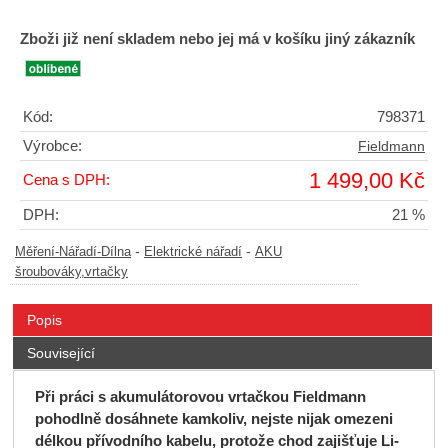
Zboži již není skladem nebo jej má v košíku jiný zákazník
Kód:
798371
Výrobce:
Fieldmann
1 499,00 Kč
Cena s DPH:
DPH:
21 %
-
-
Měření-Nářadí-Dílna
Elektrické nářadí
AKU
šroubováky,vrtačky
Popis
Související
Při práci s akumulátorovou vrtačkou Fieldmann
pohodlně dosáhnete kamkoliv, nejste nijak omezeni
délkou přívodního kabelu, protože chod zajišťuje Li-