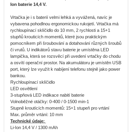
Ion baterie 14,4 V.
Vrtačka je i s baterií velmi lehká a vyvážená, navíc je
vybavena pohodlnou ergonomickou rukojetí. Vrtačka má
rychloupínací sklíčidlo do 10 mm, 2 rychlosti a 15+1
stupňů krouticích momentů, které jsou praktickým
pomocníkem při šroubování a dotahování různých šroubů
či vrutů. U indikátorů stavu baterie je umístěna LED
lampička, která se rozsvěcí při uvedení vrtačky do chodu
a osvítí operační prostor. Na akumulátoru je umístěn USB
port, který lze využít k nabíjení telefonu stejně jako power
bankou.
Rychloupínací sklíčidlo
LED osvětlení
3-stupňová LED indikace nabití baterie
Volnoběžné otáčky: 0-400 / 0-1500 min-1
Stupně kroutících momentů: 15+1 stupeň pro vrtání
Max. průměr vrtání: 10 mm
Technické údaje:
Li-Ion 14,4 V / 1300 mAh