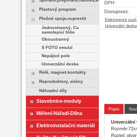
Spínače,přepínače,tlačítka,klávesy
DPH:
Plastový program
Dostupnost:
Plošné spoje,cuprextit
Elektronické sou
Univerzální deska
Jednostranný, Cu
samolepící fólie
Oboustranný
S FOTO emulzí
Nepájivé pole
Univerzální deska
Relé, magnet.kontakty
Reproduktory, sirény
Náhradní díly
Stavebnice-moduly
Popis
Souv
Měření-Nářadí-Dílna
Univerzální
Elektroinstalační materiál
Rozměr:72x
Rozteč otvo