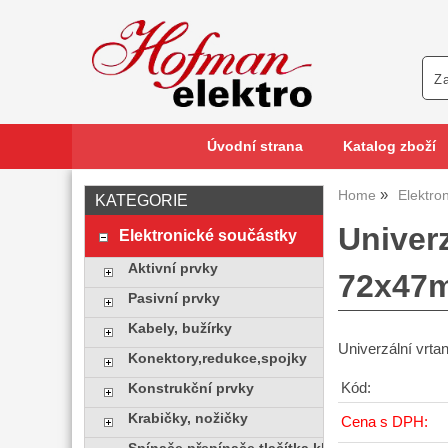
Úvodní strana
Katalog zboží
Home
Elektro
KATEGORIE
Univer
Elektronické součástky
Aktivní prvky
72x47
Pasivní prvky
Kabely, bužírky
Univerzální vrt
Konektory,redukce,spojky
Kód:
Konstrukční prvky
Krabičky, nožičky
Cena s DPH: