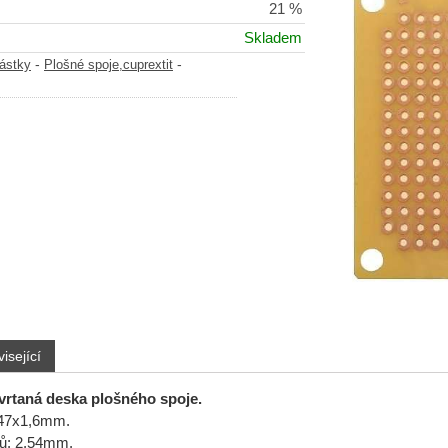
21 %
Skladem
-
-
částky
Plošné spoje,cuprextit
isející
 vrtaná deska plošného spoje.
47x1,6mm.
rů: 2,54mm.