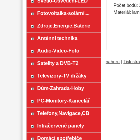
Světlo-Osvětlení-LED
Počet bodů: 
Materiál: lam
Fotovoltaika-solární....
Zdroje,Energie,Baterie
Anténní technika
Audio-Video-Foto
|
nahoru
Tisk str
Satelity a DVB-T2
Televizory-TV držáky
Dům-Zahrada-Hoby
PC-Monitory-Kancelář
Telefony,Navigace,CB
Infračervené panely
Domácí spotřebiče