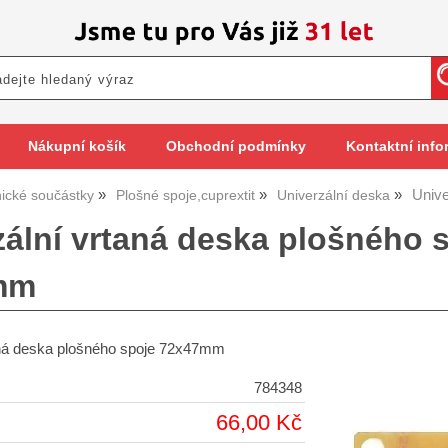
Nákupní košík
Obchodní podmínky
Kontaktní info
Univ
nické součástky
Plošné spoje,cuprextit
Univerzální deska
zální vrtaná deska plošného
mm
aná deska plošného spoje 72x47mm
784348
66,00 Kč