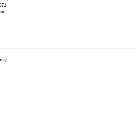
371
inát
anky