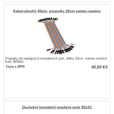
Kabel-plochý 40pin, propojky 20cm samec-samice
Propojky do nepájivých kontaktních polí, délka 20cm, samec-samice
Kód: 883941
40,00
Kč
Cena s DPH
Zkušební kontaktní nepájivé pole S012C