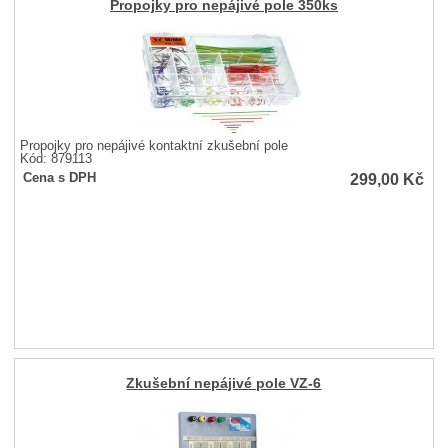
Propojky pro nepájivé pole 350ks
Propojky pro nepájivé kontaktní zkušební pole
Kód: 879113
299,00
Kč
Cena s DPH
Zkušební nepájivé pole VZ-6