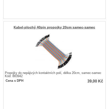
Kabel-plochý 40pin propojky 20cm samec-samec
Propojky do nepájivých kontaktních polí, délka 20cm, samec-samec
Kód: 883942
39,00
Kč
Cena s DPH