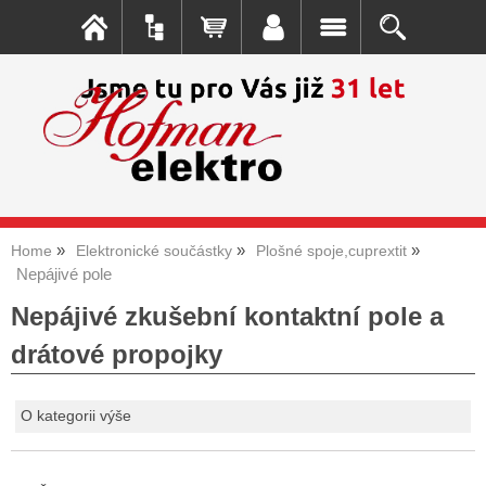
Home
Elektronické součástky
Plošné spoje,cuprextit
Nepájivé pole
Nepájivé zkušební kontaktní pole a
drátové propojky
O kategorii výše