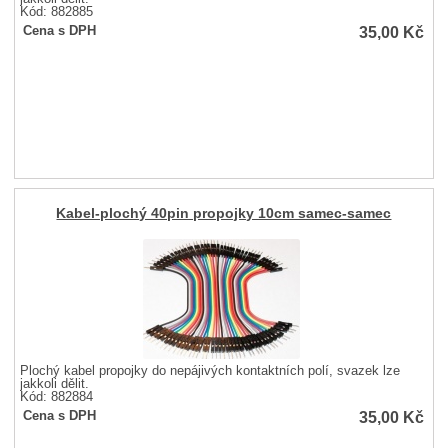
Kód: 882885
35,00
Kč
Cena s DPH
Kabel-plochý 40pin propojky 10cm samec-samec
Plochý kabel propojky do nepájivých kontaktních polí, svazek lze
jakkoli dělit.
Kód: 882884
35,00
Kč
Cena s DPH