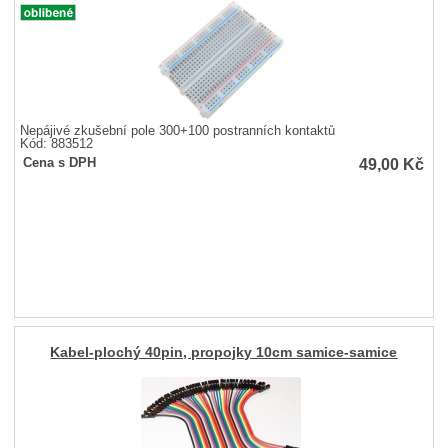
Nepájivé zkušební pole 300+100 postranních kontaktů
Kód: 883512
49,00
Kč
Cena s DPH
Kabel-plochý 40pin, propojky 10cm samice-samice