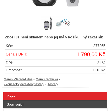
Zboži již není skladem nebo jej má v košíku jiný zákazník
Kód:
877265
1 790,00 Kč
Cena s DPH:
DPH:
21 %
Hmotnost:
0.16 kg
-
-
Měření-Nářadí-Dílna
Měřící technika
-
Zkoušečky,detektory,testery
Testery
Popis
Související