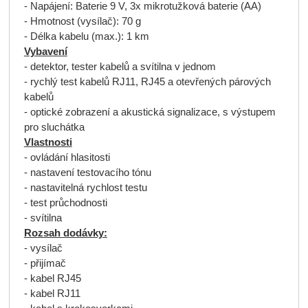
- Napájení: Baterie 9 V, 3x mikrotužková baterie (AA)
- Hmotnost (vysílač): 70 g
- Délka kabelu (max.): 1 km
Vybavení
- detektor, tester kabelů a svítilna v jednom
- rychlý test kabelů RJ11, RJ45 a otevřených párových
kabelů
- optické zobrazení a akustická signalizace, s výstupem
pro sluchátka
Vlastnosti
- ovládání hlasitosti
- nastavení testovacího tónu
- nastavitelná rychlost testu
- test průchodnosti
- svítilna
Rozsah dodávky:
- vysílač
- přijímač
- kabel RJ45
- kabel RJ11