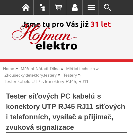
Home
Měření-Nářadí-Dílna
Měřící technika
Zkoušečky,detektory,testery
Testery
Tester kabelu UTP s konektory RJ45, RJ11
Tester síťových PC kabelů s
konektory UTP RJ45 RJ11 síťových
i telefonních, vysílač a přijímač,
zvuková signalizace