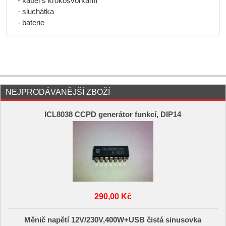
- kabel s krokosvorkami
- sluchátka
- baterie
NEJPRODÁVANĚJŠÍ ZBOŽÍ
ICL8038 CCPD generátor funkcí, DIP14
290,00 Kč
Měnič napětí 12V/230V,400W+USB čistá sinusovka