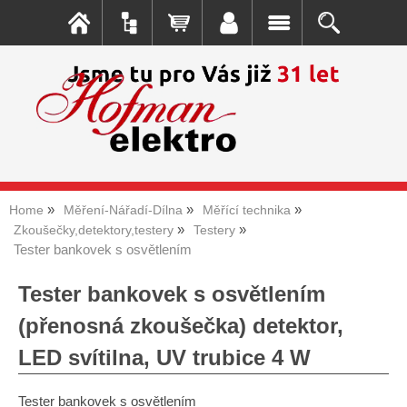
Home
Měření-Nářadí-Dílna
Měřící technika
Zkoušečky,detektory,testery
Testery
Tester bankovek s osvětlením
Tester bankovek s osvětlením
(přenosná zkoušečka) detektor,
LED svítilna, UV trubice 4 W
Tester bankovek s osvětlením