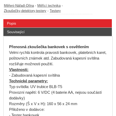
-
-
Měření-Nářadí-Dílna
Měřící technika
-
Zkoušečky,detektory,testery
Testery
Popis
Související
Přenosná zkoušečka bankovek s osvětlením
Velmi rychlá kontrola pravosti bankovek, platebních karet,
poštovních známek atd. Zabudovaná kapesní svítilna
rozšiřuje možnosti použití.
Vlastnosti:
- Zabudovaná kapesní svítilna
Technické parametry:
Typ svítidla: UV trubice BLB-T5
Provozní napětí: 6 V/DC (4 baterie AA, nejsou součástí
dodávky)
Rozměry (Š x V x H): 160 x 56 x 24 mm
Přiloženo v dodávce:
- Tester bankovek