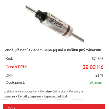
Zboži již není skladem nebo jej má v košíku jiný zákazník
Kód:
874869
39,00 Kč
Cena s DPH:
DPH:
21 %
Dostupnost:
Skladem
-
-
Elektronické součástky
Konstrukční prvky
Pojistky a
-
-
pouzdra
Pojistky tepelné
Tepelná nad 10A
Popis