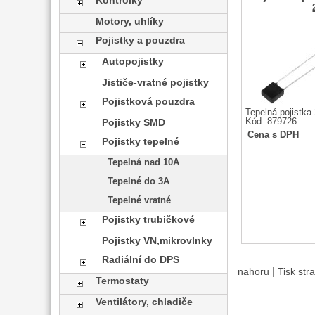
Kontrolky
Motory, uhlíky
Pojistky a pouzdra
Autopojistky
Jističe-vratné pojistky
Pojistková pouzdra
Tepelná pojistka
Kód: 879726
Pojistky SMD
Cena s DPH
Pojistky tepelné
Tepelná nad 10A
Tepelné do 3A
Tepelné vratné
Pojistky trubičkové
Pojistky VN,mikrovlnky
Radiální do DPS
|
nahoru
Tisk str
Termostaty
Ventilátory, chladiče