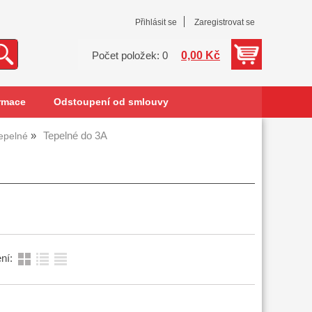
Přihlásit se
Zaregistrovat se
0,00 Kč
Počet položek: 0
rmace
Odstoupení od smlouvy
Tepelné do 3A
tepelné
ní: