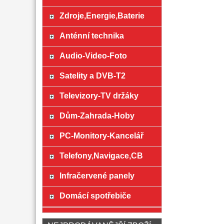
Zdroje,Energie,Baterie
Anténní technika
Audio-Video-Foto
Satelity a DVB-T2
Televizory-TV držáky
Dům-Zahrada-Hoby
PC-Monitory-Kancelář
Telefony,Navigace,CB
Infračervené panely
Domácí spotřebiče