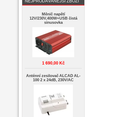
NEJPRODÁVANĚJŠÍ ZBOŽÍ
Měnič napětí
12V/230V,400W+USB čistá
sinusovka
1 690,00 Kč
Anténní zesilovač ALCAD AL-
100 2 x 24dB, 230V/AC