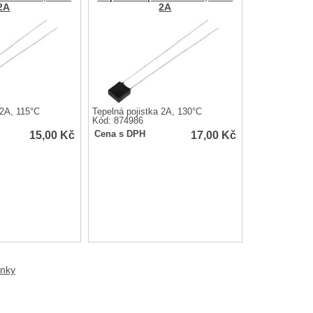
2A
2A
 2A, 115°C
Tepelná pojistka 2A, 130°C
Kód: 874986
15,00
Kč
17,00
Kč
Cena s DPH
anky