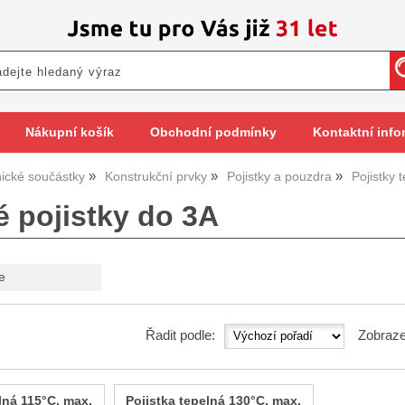
Nákupní košík
Obchodní podmínky
Kontaktní info
nické součástky
Konstrukční prvky
Pojistky a pouzdra
Pojistky 
é pojistky do 3A
e
Řadit podle:
Zobraze
lná 115°C, max.
Pojistka tepelná 130°C, max.