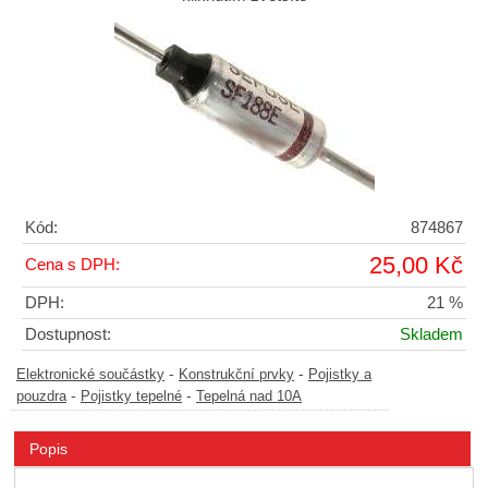
Kód:
874867
25,00 Kč
Cena s DPH:
DPH:
21 %
Dostupnost:
Skladem
-
-
Elektronické součástky
Konstrukční prvky
Pojistky a
-
-
pouzdra
Pojistky tepelné
Tepelná nad 10A
Popis