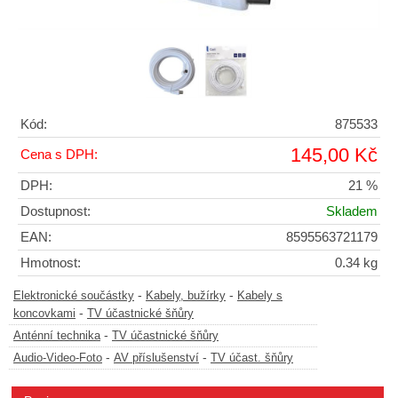
Kód:
875533
145,00 Kč
Cena s DPH:
DPH:
21 %
Dostupnost:
Skladem
EAN:
8595563721179
Hmotnost:
0.34 kg
-
-
Elektronické součástky
Kabely, bužírky
Kabely s
-
koncovkami
TV účastnické šňůry
-
Anténní technika
TV účastnické šňůry
-
-
Audio-Video-Foto
AV příslušenství
TV účast. šňůry