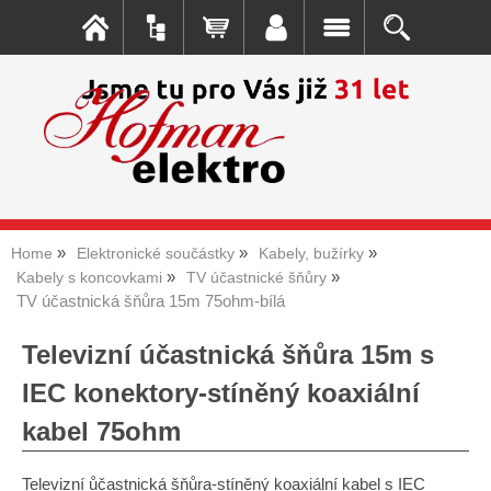
Home
Elektronické součástky
Kabely, bužírky
Kabely s koncovkami
TV účastnické šňůry
TV účastnická šňůra 15m 75ohm-bílá
Televizní účastnická šňůra 15m s
IEC konektory-stíněný koaxiální
kabel 75ohm
Televizní ůčastnická šňůra-stíněný koaxiální kabel s IEC