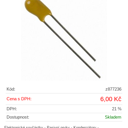
Kód:
z877236
6,00 Kč
Cena s DPH:
DPH:
21 %
Dostupnost:
Skladem
-
-
-
Elektronické součástky
Pasivní prvky
Kondenzátory