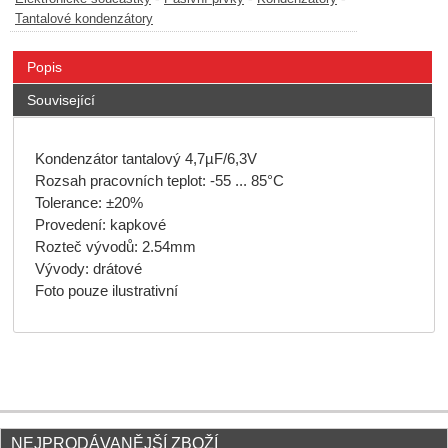
Tantalové kondenzátory
Popis
Související
Kondenzátor tantalový 4,7µF/6,3V
Rozsah pracovních teplot: -55 ... 85°C
Tolerance: ±20%
Provedení: kapkové
Rozteč vývodů: 2.54mm
Vývody: drátové
Foto pouze ilustrativní
NEJPRODÁVANĚJŠÍ ZBOŽÍ