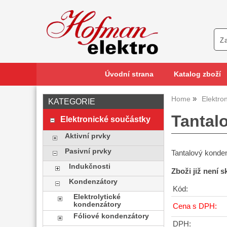
Úvodní strana
Katalog zboží
Home
Elektro
KATEGORIE
Tantal
Elektronické součástky
Aktivní prvky
Pasivní prvky
Tantalový konde
Indukčnosti
Zboži již není 
Kondenzátory
Kód:
Elektrolytické
kondenzátory
Cena s DPH:
Fóliové kondenzátory
DPH: