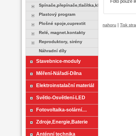
Foto pouze il
Spínače,přepínače,tlačítka,klávesy
Plastový program
Plošné spoje,cuprextit
|
nahoru
Tisk str
Relé, magnet.kontakty
Reproduktory, sirény
Náhradní díly
Stavebnice-moduly
Měření-Nářadí-Dílna
Elektroinstalační materiál
Světlo-Osvětlení-LED
Fotovoltaika-solární....
Zdroje,Energie,Baterie
Anténní technika