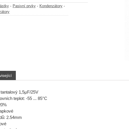
-
-
-
částky
Pasivní prvky
Kondenzátory
zátory
isející
tantalový 1,5µF/25V
ních teplot: -55 ... 85°C
±20%
kapkové
dů: 2.54mm
tové