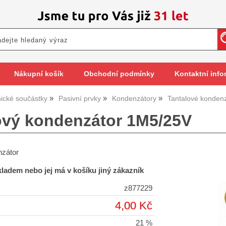
Nákupní košík
Obchodní podmínky
Kontaktní info
nické součástky
Pasivní prvky
Kondenzátory
Tantalové konden
ový kondenzátor 1M5/25V
nzátor
skladem nebo jej má v košíku jiný zákazník
z877229
4,00 Kč
21 %