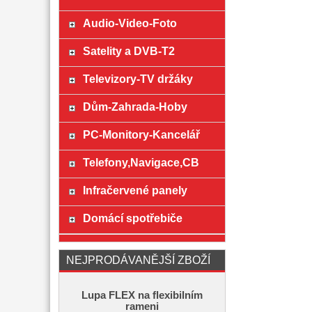
Audio-Video-Foto
Satelity a DVB-T2
Televizory-TV držáky
Dům-Zahrada-Hoby
PC-Monitory-Kancelář
Telefony,Navigace,CB
Infračervené panely
Domácí spotřebiče
NEJPRODÁVANĚJŠÍ ZBOŽÍ
Lupa FLEX na flexibilním
rameni