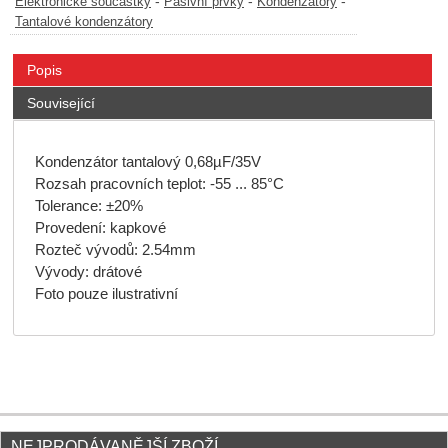
-
-
-
Elektronické součástky
Pasivní prvky
Kondenzátory
Tantalové kondenzátory
Popis
Související
Kondenzátor tantalový 0,68µF/35V
Rozsah pracovních teplot: -55 ... 85°C
Tolerance: ±20%
Provedení: kapkové
Rozteč vývodů: 2.54mm
Vývody: drátové
Foto pouze ilustrativní
NEJPRODÁVANĚJŠÍ ZBOŽÍ