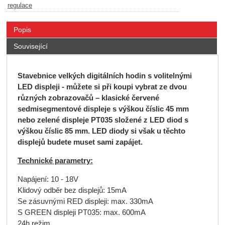
regulace
Popis
Související
Stavebnice velkých digitálních hodin s volitelnými
LED displeji - můžete si při koupi vybrat ze dvou
různých zobrazovačů – klasické červené
sedmisegmentové displeje s výškou číslic 45 mm
nebo zelené displeje PT035 složené z LED diod s
výškou číslic 85 mm. LED diody si však u těchto
displejů budete muset sami zapájet.
Technické parametry:
Napájení: 10 - 18V
Klidový odběr bez displejů: 15mA
Se zásuvnými RED displeji: max. 330mA
S GREEN displeji PT035: max. 600mA
24h režim