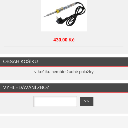
430,00 Kč
OBSAH KOŠÍKU
v košíku nemáte žádné položky
VYHLEDÁVÁNÍ ZBOŽÍ
Copyright ©
,
provozováno na
www.elektro-hofman.cz
systému
a
Shop5.cz
tvorba e-shopu
pronájem e-shopu