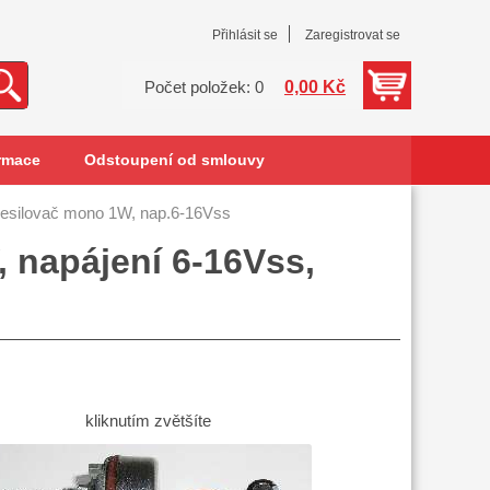
Přihlásit se
Zaregistrovat se
0,00 Kč
Počet položek: 0
rmace
Odstoupení od smlouvy
zesilovač mono 1W, nap.6-16Vss
 napájení 6-16Vss,
kliknutím zvětšíte