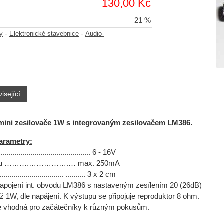
130,00 Kč
21 %
-
-
y
Elektronické stavebnice
Audio-
isející
mini zesilovače 1W s integrovaným zesilovačem LM386.
arametry:
.......................................... 6 - 16V
udu ……….…………….… max. 250mA
............................ .......... 3 x 2 cm
apojení int. obvodu LM386 s nastaveným zesílením 20 (26dB)
 1W, dle napájení. K výstupu se připojuje reproduktor 8 ohm.
je vhodná pro začátečníky k různým pokusům.