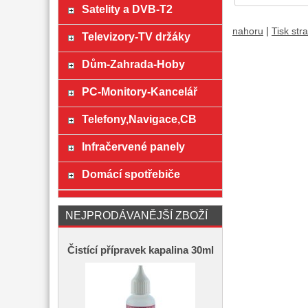
Satelity a DVB-T2
|
nahoru
Tisk str
Televizory-TV držáky
Dům-Zahrada-Hoby
PC-Monitory-Kancelář
Telefony,Navigace,CB
Infračervené panely
Domácí spotřebiče
NEJPRODÁVANĚJŠÍ ZBOŽÍ
Čistící přípravek kapalina 30ml