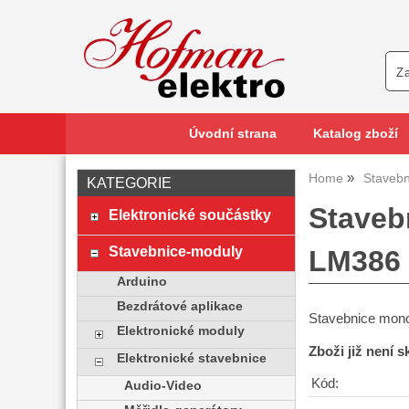
Úvodní strana
Katalog zboží
Home
Stavebn
KATEGORIE
Staveb
Elektronické součástky
Stavebnice-moduly
LM386
Arduino
Bezdrátové aplikace
Stavebnice mon
Elektronické moduly
Zboži již není 
Elektronické stavebnice
Kód:
Audio-Video