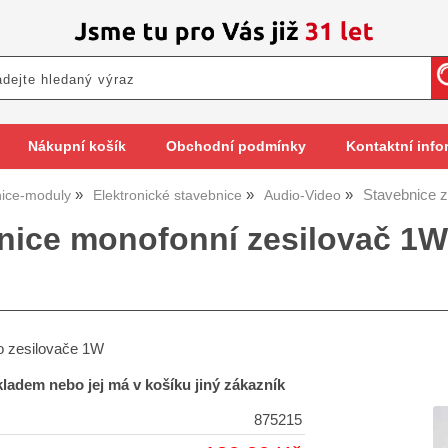
Nákupní košík
Obchodní podmínky
Kontaktní info
Stavebnice 
ice-moduly
Elektronické stavebnice
Audio-Video
nice monofonní zesilovač 1W,
o zesilovače 1W
skladem nebo jej má v košíku jiný zákazník
875215