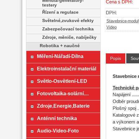
Měřidla-generátory-
Cena s DPH:
testery
Řízení a regulace
DPH:
Světelné,zvukové efekty
Stavebnice-modul
Video
Zabezpečovací technika
Zdroje, měniče, nabíječky
Robotika + naučné
Měření-Nářadí-Dílna
Popis
Souv
Elektroinstalační materiál
Stavebnice 
Světlo-Osvětlení-LED
Technické p
Fotovoltaika-solární....
Napájení .........
Odběr pro
Zdroje,Energie,Baterie
Plošný spoj .....
Katalogové z
Anténní technika
a výkonem až
Stavebnice 
Audio-Video-Foto