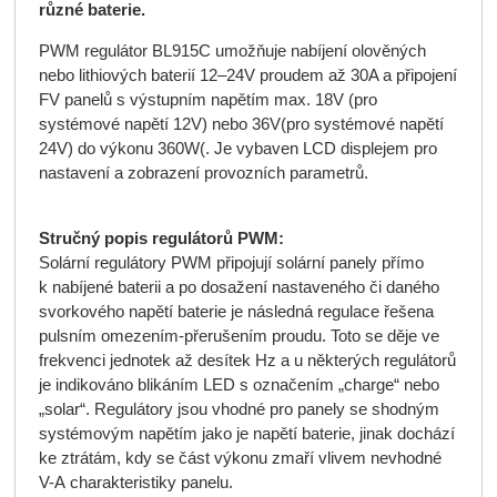
různé baterie.
PWM regulátor BL915C umožňuje nabíjení olověných
nebo lithiových baterií 12–24V proudem až 30A a připojení
FV panelů s výstupním napětím max. 18V (pro
systémové napětí 12V) nebo 36V(pro systémové napětí
24V) do výkonu 360W(. Je vybaven LCD displejem pro
nastavení a zobrazení provozních parametrů.
Stručný popis regulátorů PWM:
Solární regulátory PWM připojují solární panely přímo
k nabíjené baterii a po dosažení nastaveného či daného
svorkového napětí baterie je následná regulace řešena
pulsním omezením-přerušením proudu. Toto se děje ve
frekvenci jednotek až desítek Hz a u některých regulátorů
je indikováno blikáním LED s označením „charge“ nebo
„solar“. Regulátory jsou vhodné pro panely se shodným
systémovým napětím jako je napětí baterie, jinak dochází
ke ztrátám, kdy se část výkonu zmaří vlivem nevhodné
V-A charakteristiky panelu.