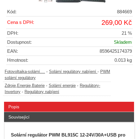
Kód:
884669
269,00 Kč
Cena s DPH:
DPH:
21 %
Dostupnost:
Skladem
EAN:
8596425174379
Hmotnost:
0.013 kg
-
-
Fotovoltaika-solární....
Solární regulátory nabíjení
PWM
solární regulátory
-
-
Zdroje,Energie,Baterie
Solární energie
Regulátory-
-
Invertory
Regulátory nabíjení
Popis
Související
Solární regulátor PWM BL915C 12-24V/30A+USB pro