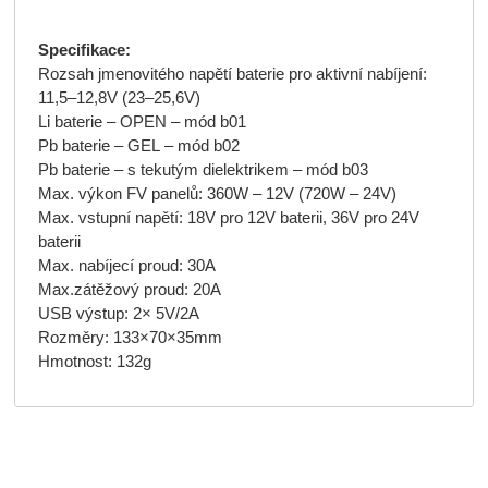
Specifikace:
Rozsah jmenovitého napětí baterie pro aktivní nabíjení:
11,5–12,8V (23–25,6V)
Li baterie – OPEN – mód b01
Pb baterie – GEL – mód b02
Pb baterie – s tekutým dielektrikem – mód b03
Max. výkon FV panelů: 360W – 12V (720W – 24V)
Max. vstupní napětí: 18V pro 12V baterii, 36V pro 24V
baterii
Max. nabíjecí proud: 30A
Max.zátěžový proud: 20A
USB výstup: 2× 5V/2A
Rozměry: 133×70×35mm
Hmotnost: 132g