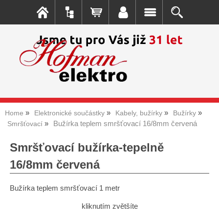
Home
Elektronické součástky
Kabely, bužírky
Bužírky
Bužírka teplem smršťovací 16/8mm červená
Smršťovací
Smršťovací bužírka-tepelně
16/8mm červená
Bužírka teplem smršťovací 1 metr
kliknutím zvětšíte