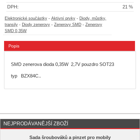
DPH:
21 %
-
-
Elektronické součástky
Aktivní prvky
Diody, můstky,
-
-
-
transily
Diody zenerovy
Zenerovy SMD
Zenerovy
SMD 0,35W
Popis
SMD zenerova dioda 0,35W 2,7V pouzdro SOT23
typ BZX84C..
NEJPRODÁVANĚJŠÍ ZBOŽÍ
Sada šroubováků a pinzet pro mobily