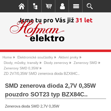
Home
Elektronické součástky
Aktivní prvky
Diody, můstky, transily
Diody zenerovy
Zenerovy SMD
Zenerovy SMD 0,35W
ZD 2V7/0,35W SMD zenerova dioda BZX84C..
SMD zenerova dioda 2,7V 0,35W
pouzdro SOT23 typ BZX84C..
Zenerova dioda SMD 2,7V 0,35W