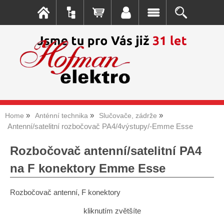
Home
Anténní technika
Slučovače, zádrže
Antenní/satelitní rozbočovač PA4/4výstupy/-Emme Esse
Rozbočovač antenní/satelitní PA4
na F konektory Emme Esse
Rozbočovač antenní, F konektory
kliknutím zvětšíte