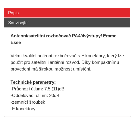
Popis
Související
Antenní/satelitní rozbočovač PA4/4výstupy/ Emme
Esse
Velmi kvalitní anténní rozbočovač s F konektory, který lze
použít pro satelitní i anténní rozvod. Díky kompaktnímu
provedení má širokou možnost umístění.
Technické parametry:
-Průchozí útlum: 7.5 (11)dB
-Oddělovací útlum: 20dB
-zemnící šroubek
-F konektory