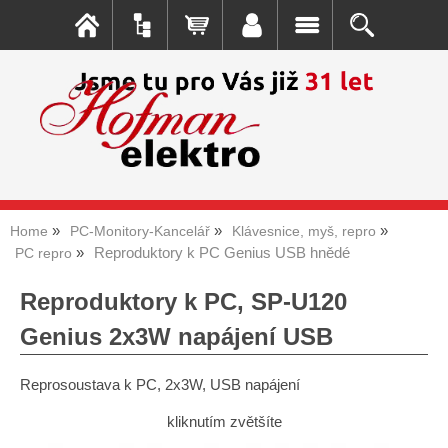
Home
PC-Monitory-Kancelář
Klávesnice, myš, repro
Reproduktory k PC Genius USB hnědé
PC repro
Reproduktory k PC, SP-U120
Genius 2x3W napájení USB
Reprosoustava k PC, 2x3W, USB napájení
kliknutím zvětšíte