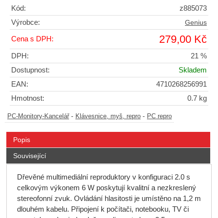
Kód:
z885073
Výrobce:
Genius
279,00 Kč
Cena s DPH:
DPH:
21 %
Dostupnost:
Skladem
EAN:
4710268256991
Hmotnost:
0.7 kg
-
-
PC-Monitory-Kancelář
Klávesnice, myš, repro
PC repro
Popis
Související
Dřevěné multimediální reproduktory v konfiguraci 2.0 s
celkovým výkonem 6 W poskytují kvalitní a nezkreslený
stereofonní zvuk. Ovládání hlasitosti je umístěno na 1,2 m
dlouhém kabelu. Připojení k počítači, notebooku, TV či