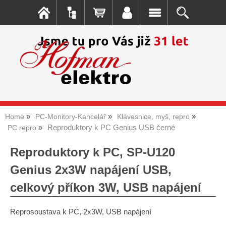
Home
PC-Monitory-Kancelář
Klávesnice, myš, repro
Reproduktory k PC Genius USB černé
PC repro
Reproduktory k PC, SP-U120
Genius 2x3W napájení USB,
celkový příkon 3W, USB napájení
Reprosoustava k PC, 2x3W, USB napájení