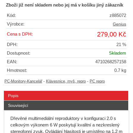
Zboži již není skladem nebo jej má v košíku jiný zákazník
Kód:
z885072
Výrobce:
Genius
279,00 Kč
Cena s DPH:
DPH:
21 %
Dostupnost:
Skladem
EAN:
4710268257158
Hmotnost:
0.7 kg
-
-
PC-Monitory-Kancelář
Klávesnice, myš, repro
PC repro
Popis
Související
Dřevěné multimediální reproduktory v konfiguraci 2.0 s
celkovým výkonem 6 W poskytují kvalitní a nezkreslený
stereofonní zvuk. Ovládání hlasitosti je umístěno na 1,2 m