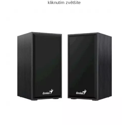
kliknutím zvětšíte