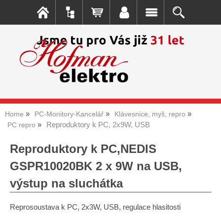
Home
PC-Monitory-Kancelář
Klávesnice, myš, repro
Reproduktory k PC, 2x9W, USB
PC repro
Reproduktory k PC,NEDIS
GSPR10020BK 2 x 9W na USB,
výstup na sluchátka
Reprosoustava k PC, 2x3W, USB, regulace hlasitosti