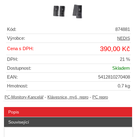
Kód:
874881
Výrobce:
NEDIS
390,00 Kč
Cena s DPH:
DPH:
21 %
Dostupnost:
Skladem
EAN:
5412810270408
Hmotnost:
0.7 kg
-
-
PC-Monitory-Kancelář
Klávesnice, myš, repro
PC repro
Popis
Související