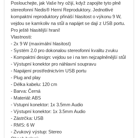
Poslouchejte, jak Vaše hry ožijí, když zapojíte tyto plně
stereofonní Nedis® Herní Reproduktory. Jednotlivé
kompaktní reproduktory přináší hlasitost o výkonu 9 W,
vejdou se kamkoliv na stůl a napájet se dají z USB portu.
Pro ještě hlasitější hraní!
Vlastnosti:
- 2x 9 W (maximální hlasitost)
- Systém 2.0 pro dokonalou stereofonní kvalitu zvuku
- Kompaktní design: vejdou se i na ten nejzaplněnější stůl
- Výstupní konektor pro náhlavní soupravu
- Napájení prostřednictvím USB portu
- Plug and play
- Délka kabelu: 120 cm
- Barva: Černá
- Materiál: ABS
- Vstupní konektor: 1x 3.5mm Audio
- Výstupní konektor: 1x 3.5mm Audio
- Zástrčka: USB
- RMS: 6 W
- Zvukový výstup: Stereo